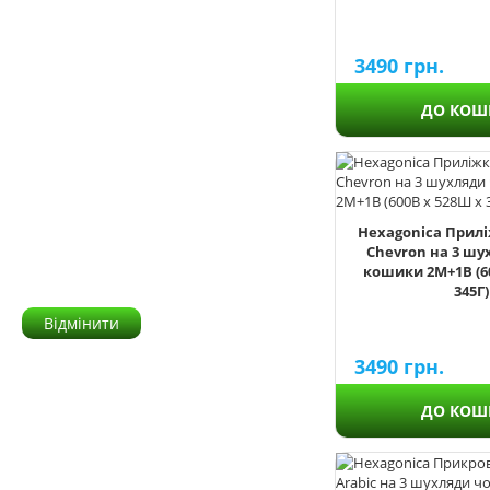
Hearts
Honeycomb
3490
грн.
Honeycomb-S
Ladder
ДО КОШ
Mermaid
Minimalizm
Provence
Provence-2
Rhombus
Hexagonica Прил
Stars
Chevron на 3 шу
кошики 2М+1В (6
Stones
345Г)
Відмінити
3490
грн.
ДО КОШ