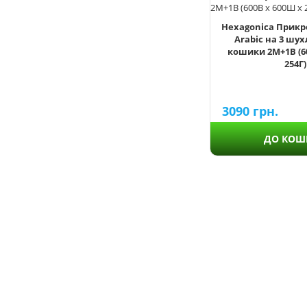
Hexagonica Прикр
Arabic на 3 шу
кошики 2М+1В (6
254Г)
3090
грн.
ДО КОШ