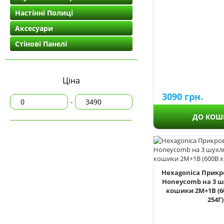
Комоди на 9 шухляд
Настінні Полиці
Аксесуари
Комоди на 10 шухляд
Стінові Панелі
Ціна
3090
грн.
-
ДО КОШ
450
600
Hexagonica Прикр
696
Honeycomb на 3 ш
750
кошики 2М+1В (6
900
254Г)
1200
1500