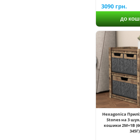
3090
грн.
1800
ДО КОШ
413
450
500
528
600
750
254
300
345
Hexagonica Прил
365
Stones на 3 шу
кошики 2М+1В (6
345Г)
1