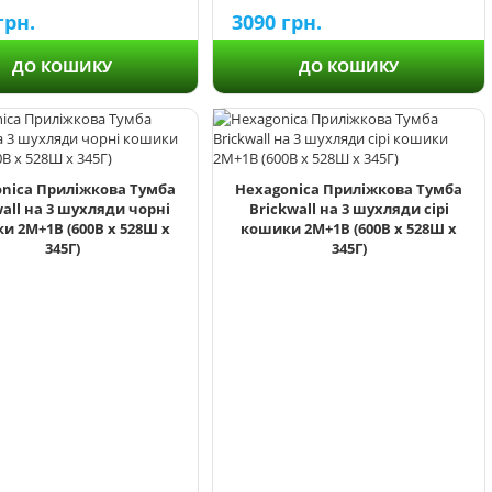
грн.
3090
грн.
ДО КОШИКУ
ДО КОШИКУ
nica Приліжкова Тумба
Hexagonica Приліжкова Тумба
wall на 3 шухляди чорні
Brickwall на 3 шухляди сірі
и 2М+1В (600В х 528Ш х
кошики 2М+1В (600В х 528Ш х
345Г)
345Г)