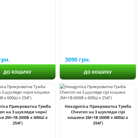
грн.
3090
грн.
ДО КОШИКУ
ДО КОШИКУ
nica Прикроватна Тумба
Hexagonica Прикроватна Тумба
on на 3 шухляди чорні
Chevron на 3 шухляди сірі
и 2М+1В (600В х 600Ш х
кошики 2М+1В (600В х 600Ш х
254Г)
254Г)