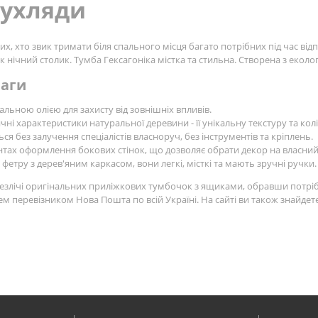
шухляди
их, хто звик тримати біля спального місця багато потрібних під час в
к нічний столик. Тумба Гексагоніка містка та стильна. Створена з еко
ваги
альною олією для захисту від зовнішніх впливів.
чні характеристики натуральної деревини - її унікальну текстуру та колі
я без залучення спеціалістів власноруч, без інструментів та кріплень.
нтах оформлення бокових стінок, що дозволяє обрати декор на власний
етру з дерев'яним каркасом, вони легкі, місткі та мають зручні ручки.
 безлічі оригінальних приліжкових тумбочок з ящиками, обравши потрі
ем перевізником Нова Пошта по всій Україні. На сайті ви також знайде