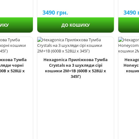
3490
грн.
3490
ДО КОШИКУ
ИКУ
іжкова Тумба
Hexagonica Приліжкова Тумба
Hexago
хляди чорні
Crystals на 3 шухляди сірі
Honeyc
0В х 528Ш х
кошики 2М+1В (600В х 528Ш х
кошик
345Г)