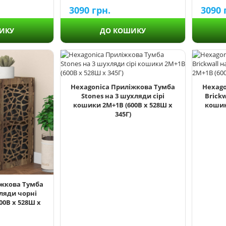
3090
грн.
3090
ИКУ
ДО КОШИКУ
Hexagonica Приліжкова Тумба
Hexago
Stones на 3 шухляди сірі
Brick
кошики 2М+1В (600В х 528Ш х
кошик
345Г)
іжкова Тумба
хляди чорні
00В х 528Ш х