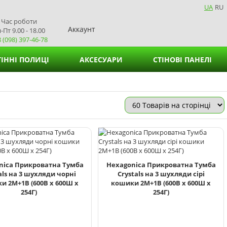
UA
RU
Час роботи
Аккаунт
-Пт 9.00 - 18.00
 (098) 397-46-78
ІННІ ПОЛИЦІ
АКСЕСУАРИ
СТІНОВІ ПАНЕЛІ
Кошики для зберігання
Підставки для вазонів
Підставки для серветок
nica Прикроватна Тумба
Hexagonica Прикроватна Тумба
als на 3 шухляди чорні
Crystals на 3 шухляди сірі
и 2М+1В (600В х 600Ш х
кошики 2М+1В (600В х 600Ш х
254Г)
254Г)