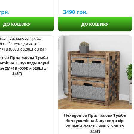
грн.
3490
грн.
ДО КОШИКУ
ДО КОШИКУ
nica Приліжкова Тумба
omb на 3 шухляди чорні
и 2М+1В (600В х 528Ш х
345Г)
Hexagonica Приліжкова Тумба
Honeycomb на 3 шухляди сірі
кошики 2М+1В (600В х 528Ш х
345Г)