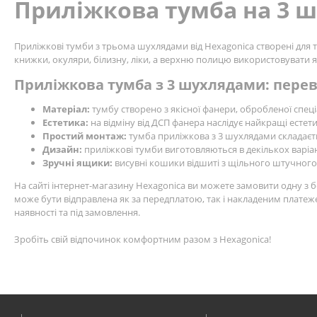
Приліжкова тумба на 3 
Приліжкові тумби з трьома шухлядами від Hexagonica створені для т
книжки, окуляри, білизну, ліки, а верхню полицю використовувати я
Приліжкова тумба з 3 шухлядами: пере
Матеріал:
тумбу створено з якісної фанери, обробленої спеці
Естетика:
на відміну від ДСП фанера наслідує найкращі естети
Простий монтаж:
тумба приліжкова з 3 шухлядами складаєтьс
Дизайн:
приліжкові тумби виготовляються в декількох варіа
Зручні ящики:
висувні кошики відшиті з щільного штучного ф
На сайті інтернет-магазину Hexagonіca ви можете замовити одну з
може бути відправлена як за передплатою, так і накладеним платеж
наявності та під замовлення.
Зробіть свій відпочинок комфортним разом з Hexagonіca!