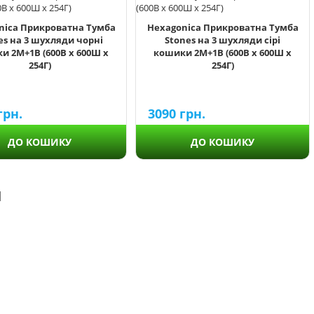
nica Прикроватна Тумба
Hexagonica Прикроватна Тумба
es на 3 шухляди чорні
Stones на 3 шухляди сірі
и 2М+1В (600В х 600Ш х
кошики 2М+1В (600В х 600Ш х
254Г)
254Г)
грн.
3090
грн.
ДО КОШИКУ
ДО КОШИКУ
и