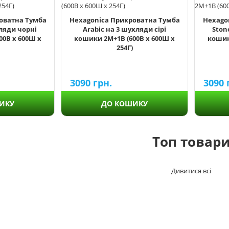
оватна Тумба
Hexagonica Прикроватна Тумба
Hexago
хляди чорні
Arabic на 3 шухляди сірі
Ston
00В х 600Ш х
кошики 2М+1В (600В х 600Ш х
кошик
254Г)
3090
грн.
3090
ИКУ
ДО КОШИКУ
Топ товар
Дивитися всі