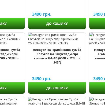
3490
грн.
3490
ИКУ
ДО КОШИКУ
іжкова Тумба
Hexagonica Приліжкова Тумба
Hexago
хляди чорні
Chevron на 3 шухляди сірі
Arab
00В х 528Ш х
кошики 2М+1В (600В х 528Ш х
кошик
345Г)
3490
грн.
3490
ИКУ
ДО КОШИКУ