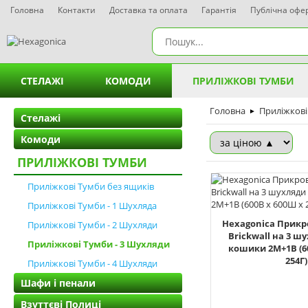
Головна
Контакти
Доставка та оплата
Гарантія
Публічна офе
СТЕЛАЖІ
КОМОДИ
ПРИЛІЖКОВІ ТУМБИ
Стелажі - 3 полиці
Комоди на 2 шухляди
Головна
Приліжко
Приліжкові
►
Стелажі
Комоди
Стелажі - 4 полиці
Комоди на 3 шухляди
Приліжков
ПРИЛІЖКОВІ ТУМБИ
Стелажі - 5 полиць
Комоди на 4 шухляди
Приліжко
Приліжкові Тумби без ящиків
Стелажі - 6 полиць
Комоди на 5 шухляд
Приліжко
Приліжкові Тумби - 1 Шухляда
Hexagonica Прикр
Приліжкові Тумби - 2 Шухляди
Комоди на 6 шухляд
Приліжко
Brickwall на 3 ш
Приліжкові Тумби - 3 Шухляди
кошики 2М+1В (6
254Г)
Комоди на 7 шухляд
Приліжкові Тумби - 4 Шухляди
Шафи і пенали
Комоди на 8 шухляд
Взуттєві Полиці