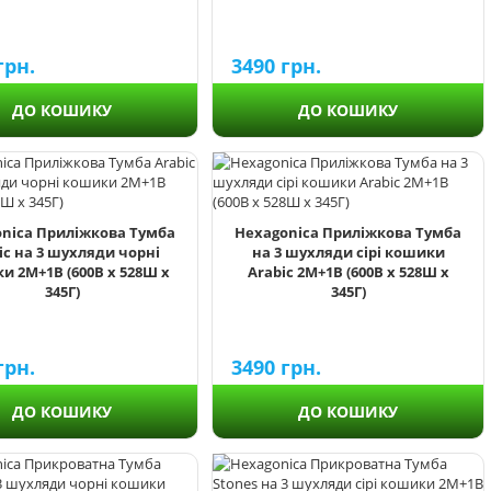
грн.
3490
грн.
ДО КОШИКУ
ДО КОШИКУ
nica Приліжкова Тумба
Hexagonica Приліжкова Тумба
ic на 3 шухляди чорні
на 3 шухляди сірі кошики
и 2М+1В (600В х 528Ш х
Arabic 2М+1В (600В х 528Ш х
345Г)
345Г)
грн.
3490
грн.
ДО КОШИКУ
ДО КОШИКУ