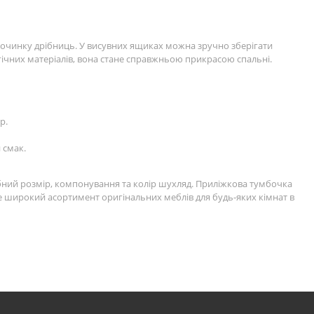
ідпочинку дрібниць. У висувних ящиках можна зручно зберігати
логічних матеріалів, вона стане справжньою прикрасою спальні.
р.
 смак.
бний розмір, компонування та колір шухляд. Приліжкова тумбочка
те широкий асортимент оригінальних меблів для будь-яких кімнат в