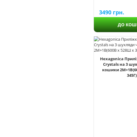
2
3490
грн.
3
4
ДО КОШ
5
6
7
8
9
Hexagonica Прил
Crystals на 3 шу
10
кошики 2М+1В(60
12
345Г)
Solar
Arabic
Brickwall
Chevron
Crystals
Flowers