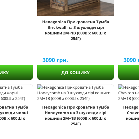
Hexagonica Прикроватна Тумба
Brickwall на 3 шухляди сірі
кошики 2М+1В (600В х 600Ш х
254Г)
3090
3090
грн.
ИКУ
ДО КОШИКУ
оватна Тумба
Hexagonica Прикроватна Тумба
Hexago
ухляди чорні
Honeycomb на 3 шухляди сірі
Chevr
00В х 600Ш х
кошики 2М+1В (600В х 600Ш х
кошик
254Г)