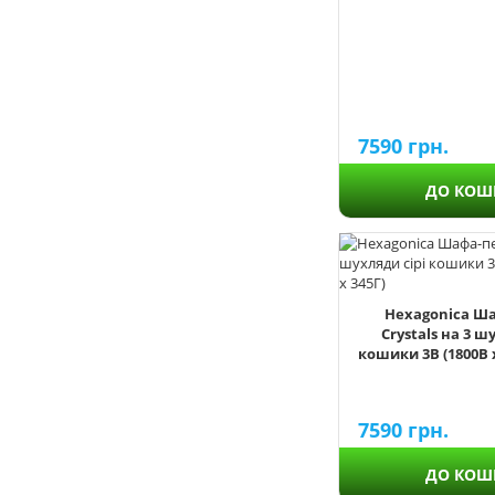
7590
грн.
ДО КОШ
Hexagonica Ш
Crystals на 3 ш
кошики 3В (1800В х
7590
грн.
ДО КОШ