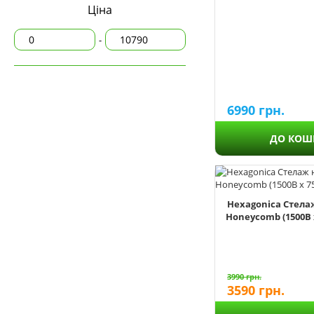
Ціна
Комоди на 9 шухляд
-
Комоди на 10 шухляд
Solar
6990
грн.
Arabic
ДО КОШ
Brickwall
Chevron
Crystals
Flowers
Hexagonica Стела
Hearts
Honeycomb (1500В х
Honeycomb
Honeycomb-S
Ladder
Mermaid
3990
грн.
3590
грн.
Minimalizm
Provence