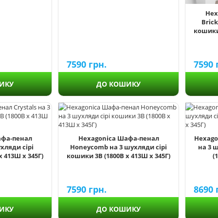
Hex
Brick
кошики 
7590
грн.
7590
ИКУ
ДО КОШИКУ
афа-пенал
Hexagonica Шафа-пенал
Hexago
ухляди сірі
Honeycomb на 3 шухляди сірі
на 3 
 413Ш х 345Г)
кошики 3В (1800В х 413Ш х 345Г)
(
7590
грн.
8690
ИКУ
ДО КОШИКУ