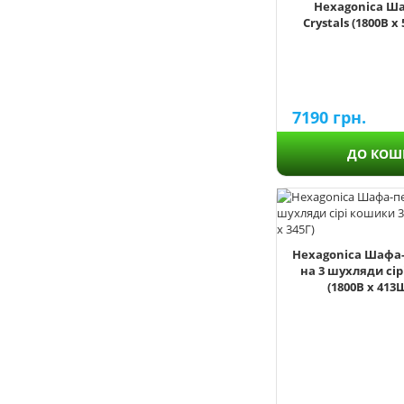
Hexagonica Ш
Crystals (1800В х
7190
грн.
ДО КОШ
Hexagonica Шафа-
на 3 шухляди сі
(1800В х 413Ш