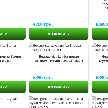
із з
(
4790
грн.
8390
ИКУ
ДО КОШИКУ
пенал Stones
Hexagonica Шафа-пенал
Hex
 х 345Г)
Brickwall (1800В х 413Ш х 345Г)
Crysta
6390
грн.
6390
ИКУ
ДО КОШИКУ