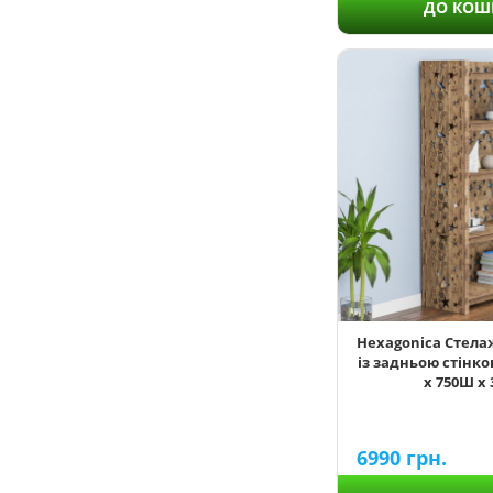
ДО КОШ
Provence-2
Rhombus
Stars
Stones
1
2
3
4
5
6
7
Hexagonica Стела
із задньою стінкою
8
х 750Ш х 
9
10
12
6990
грн.