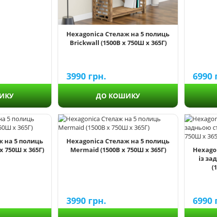
Hexagonica Стелаж на 5 полиць
Brickwall (1500В х 750Ш х 365Г)
6990
3990
грн.
ИКУ
ДО КОШИКУ
ж на 5 полиць
Hexagonica Стелаж на 5 полиць
 750Ш х 365Г)
Mermaid (1500В х 750Ш х 365Г)
Hexago
із за
(
3990
грн.
6990