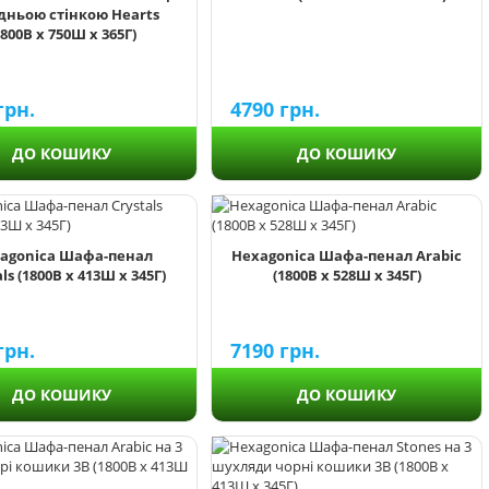
адньою стінкою Hearts
1800В х 750Ш х 365Г)
грн.
4790
грн.
ДО КОШИКУ
ДО КОШИКУ
agonica Шафа-пенал
Hexagonica Шафа-пенал Arabic
ls (1800В х 413Ш х 345Г)
(1800В х 528Ш х 345Г)
грн.
7190
грн.
ДО КОШИКУ
ДО КОШИКУ