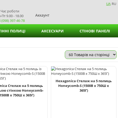
UA
RU
Час роботи
Аккаунт
-Пт 9.00 - 18.00
 (098) 397-46-78
ІННІ ПОЛИЦІ
АКСЕСУАРИ
СТІНОВІ ПАНЕЛІ
Кошики для зберігання
Підставки для вазонів
Підставки для серветок
Hexagonica Стелаж на 5 полиць
nica Стелаж на 5 полиць
Honeycomb-S (1500В х 750Ш х
ньою стінкою Honeycomb-
365Г)
(1500В х 750Ш х 365Г)