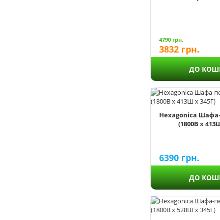
4790
грн.
3832
грн.
ДО КОШ
Hexagonica Шафа-
(1800В х 413Ш
6390
грн.
ДО КОШ