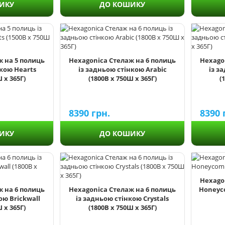
ДО КОШИКУ
ИКУ
ж на 5 полиць
Hexagonica Стелаж на 6 полиць
Hexago
нкою Hearts
із задньою стінкою Arabic
із з
 х 365Г)
(1800В х 750Ш х 365Г)
(
8390
грн.
8390
ИКУ
ДО КОШИКУ
Hexago
ж на 6 полиць
Hexagonica Стелаж на 6 полиць
Honeyco
ою Brickwall
із задньою стінкою Crystals
 х 365Г)
(1800В х 750Ш х 365Г)