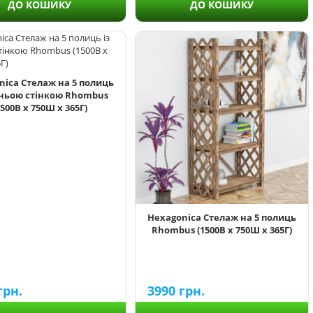
ДО КОШИКУ
ДО КОШИКУ
nica Стелаж на 5 полиць
дньою стінкою Rhombus
1500В х 750Ш х 365Г)
Hexagonica Стелаж на 5 полиць
Rhombus (1500В х 750Ш х 365Г)
грн.
3990
грн.