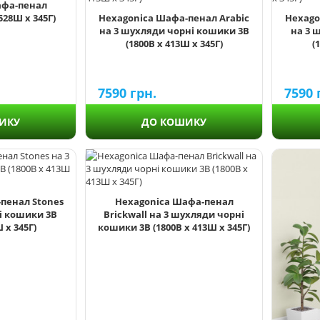
афа-пенал
 528Ш х 345Г)
Hexagonica Шафа-пенал Arabic
Hexago
на 3 шухляди чорні кошики 3В
на 3 
(1800В х 413Ш х 345Г)
(
7590
грн.
7590
ИКУ
ДО КОШИКУ
пенал Stones
Hexagonica Шафа-пенал
рі кошики 3В
Brickwall на 3 шухляди чорні
 х 345Г)
кошики 3В (1800В х 413Ш х 345Г)