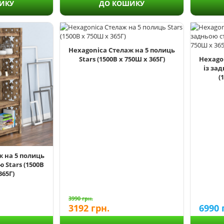
ИКУ
ДО КОШИКУ
Hexagonica Стелаж на 5 полиць
Stars (1500В х 750Ш х 365Г)
Hexago
із за
(
ж на 5 полиць
 Stars (1500В
365Г)
3990
грн.
3192
грн.
6990