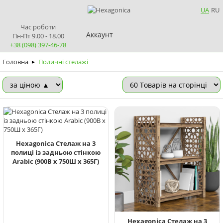
UA
RU
Час роботи
Аккаунт
Пн-Пт 9.00 - 18.00
+38 (098) 397-46-78
Головна
Поличні стелажі
►
Hexagonica Стелаж на 3
полиці із задньою стінкою
Arabic (900В х 750Ш х 365Г)
Hexagonica Стелаж на 3