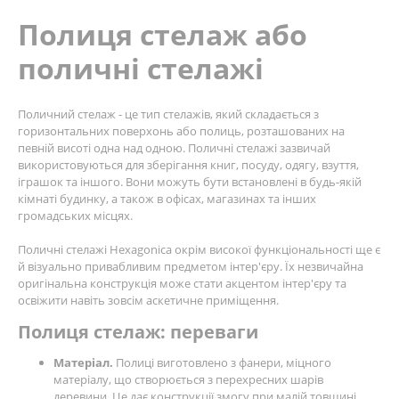
Полиця стелаж або
поличні стелажі
Поличний стелаж - це тип стелажів, який складається з
горизонтальних поверхонь або полиць, розташованих на
певній висоті одна над одною. Поличні стелажі зазвичай
використовуються для зберігання книг, посуду, одягу, взуття,
іграшок та іншого. Вони можуть бути встановлені в будь-якій
кімнаті будинку, а також в офісах, магазинах та інших
громадських місцях.
Поличні стелажі Hexagonica окрім високої функціональності ще є
й візуально привабливим предметом інтер'єру. Їх незвичайна
оригінальна конструкція може стати акцентом інтер'єру та
освіжити навіть зовсім аскетичне приміщення.
Полиця стелаж: переваги
Матеріал.
Полиці виготовлено з фанери, міцного
матеріалу, що створюється з перехресних шарів
деревини. Це дає конструкції змогу при малій товщині