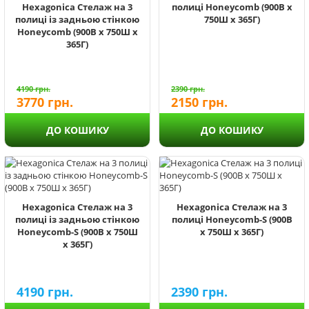
Hexagonica Стелаж на 3
полиці Honeycomb (900В х
полиці із задньою стінкою
750Ш х 365Г)
Honeycomb (900В х 750Ш х
365Г)
4190
грн.
2390
грн.
3770
грн.
2150
грн.
ДО КОШИКУ
ДО КОШИКУ
Hexagonica Стелаж на 3
Hexagonica Стелаж на 3
полиці із задньою стінкою
полиці Honeycomb-S (900В
Honeycomb-S (900В х 750Ш
х 750Ш х 365Г)
х 365Г)
4190
грн.
2390
грн.