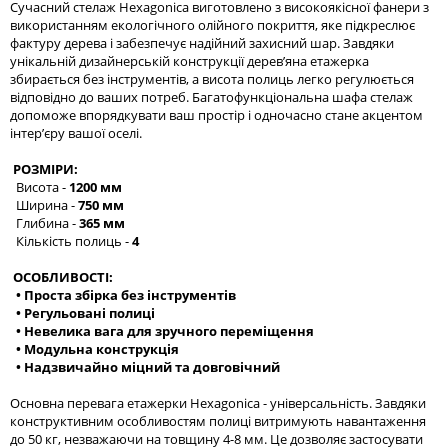
Сучасний стелаж Hexagonica виготовлено з високоякісної фанери з
використанням екологічного олійного покриття, яке підкреслює
фактуру дерева і забезпечує надійний захисний шар. Завдяки
унікальній дизайнерській конструкції дерев’яна етажерка
збирається без інструментів, а висота полиць легко регулюється
відповідно до ваших потреб. Багатофункціональна шафа стелаж
допоможе впорядкувати ваш простір і одночасно стане акцентом
інтер’єру вашої оселі.
РОЗМІРИ:
Висота -
1200 мм
Ширина -
750 мм
Глибина -
365 мм
Кількість полиць -
4
ОСОБЛИВОСТІ:
• Проста збірка без інструментів
• Регульовані полиці
• Невелика вага для зручного переміщення
• Модульна конструкція
• Надзвичайно міцний та довговічний
Основна перевага етажерки Hexagonica - універсальність. Завдяки
конструктивним особливостям полиці витримують навантаження
до 50 кг, незважаючи на товщину 4-8 мм. Це дозволяє застосувати