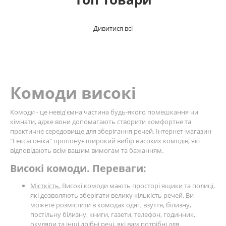
Дивитися всі
Комоди високі
Комоди - це невід'ємна частина будь-якого помешкання чи
кімнати, адже вони допомагають створити комфортне та
практичне середовище для зберігання речей. Інтернет-магазин
"Гексагоніка" пропонує широкий вибір високих комодів, які
відповідають всім вашим вимогам та бажанням.
Високі комоди. Переваги:
Місткість.
Високі комоди мають просторі ящики та полиці,
які дозволяють зберігати велику кількість речей. Ви
можете розмістити в комодах одяг, взуття, білизну,
постільну білизну, книги, газети, телефон, годинник,
окуляри та інші дрібні речі, які вам потрібні для