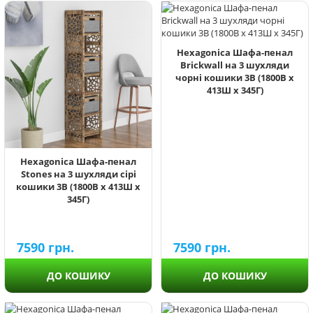
Hexagonica Шафа-пенал
Brickwall на 3 шухляди
чорні кошики 3В (1800В х
413Ш х 345Г)
Hexagonica Шафа-пенал
Stones на 3 шухляди сірі
кошики 3В (1800В х 413Ш х
345Г)
7590
грн.
7590
грн.
ДО КОШИКУ
ДО КОШИКУ