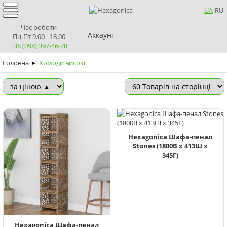
UA
RU
Час роботи
Аккаунт
Пн-Пт 9.00 - 18.00
+38 (098) 397-46-78
Головна
Комоди високі
►
Hexagonica Шафа-пенал
Stones (1800В х 413Ш х
345Г)
Hexagonica Шафа-пенал