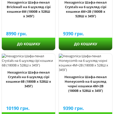
Hexagonica Шафа-пенал
Hexagonica Шафа-пенал
Brickwall на 6 шухляд сірі
Crystals на 6 шухляд сірі
кошики 6М (1800В х 528Ш
кошики 4М+2В (1800В х
х 345Г)
528Ш х 345Г)
8990
грн.
9390
грн.
ДО КОШИКУ
ДО КОШИКУ
Hexagonica Шафа-пенал
Crystals на 6 шухляд сірі
Hexagonica Шафа-пенал
кошики 6В (1800В х 528Ш х
Honeycomb на 6 шухляд
345Г)
чорні кошики 4М+2В
(1800В х 528Ш х 345Г)
10190
грн.
9390
грн.