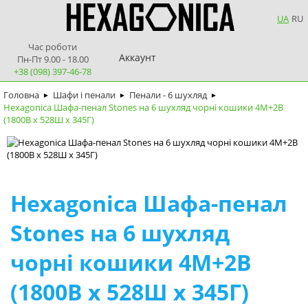
UA
RU
Час роботи
Аккаунт
Пн-Пт 9.00 - 18.00
+38 (098) 397-46-78
Головна
Шафи і пенали
Пенали - 6 шухляд
►
►
►
Hexagonica Шафа-пенал Stones на 6 шухляд чорні кошики 4М+2В
(1800В х 528Ш х 345Г)
Hexagonica Шафа-пенал
Stones на 6 шухляд
чорні кошики 4М+2В
(1800В х 528Ш х 345Г)