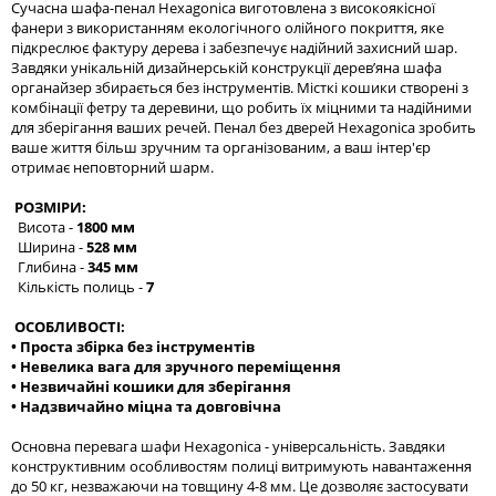
Сучасна шафа-пенал Hexagonica виготовлена з високоякісної
фанери з використанням екологічного олійного покриття, яке
підкреслює фактуру дерева і забезпечує надійний захисний шар.
Завдяки унікальній дизайнерській конструкції дерев’яна шафа
органайзер збирається без інструментів. Місткі кошики створені з
комбінації фетру та деревини, що робить їх міцними та надійними
для зберігання ваших речей. Пенал без дверей Hexagonica зробить
ваше життя більш зручним та організованим, а ваш інтер'єр
отримає неповторний шарм.
РОЗМІРИ:
Висота -
1800 мм
Ширина -
528 мм
Глибина -
345 мм
Кількість полиць -
7
ОСОБЛИВОСТІ:
• Проста збірка без інструментів
• Невелика вага для зручного переміщення
• Незвичайні кошики для зберігання
• Надзвичайно міцна та довговічна
Основна перевага шафи Hexagonica - універсальність. Завдяки
конструктивним особливостям полиці витримують навантаження
до 50 кг, незважаючи на товщину 4-8 мм. Це дозволяє застосувати