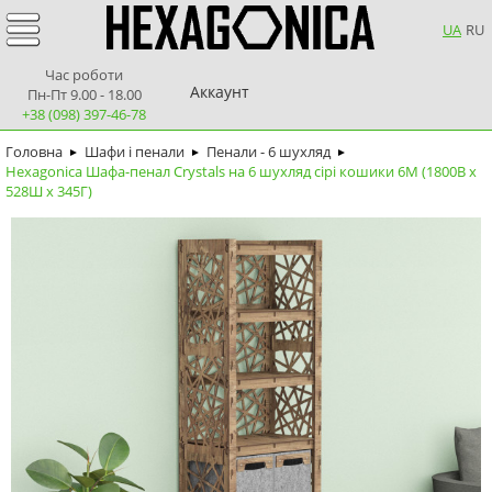
UA
RU
Час роботи
Аккаунт
Пн-Пт 9.00 - 18.00
+38 (098) 397-46-78
Головна
Шафи і пенали
Пенали - 6 шухляд
►
►
►
Hexagonica Шафа-пенал Crystals на 6 шухляд сірі кошики 6М (1800В х
528Ш х 345Г)