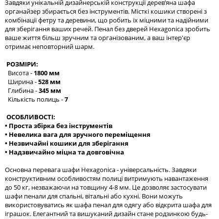
Завдяки унікальній дизайнерській конструкції дерев’яна шафа
органайзер збирається без інструментів. Місткі кошики створені з
комбінації фетру та деревини, що робить їх міцними та надійними
для зберігання ваших речей. Пенал без дверей Hexagonica зробить
ваше життя більш зручним та організованим, а ваш інтер'єр
отримає неповторний шарм.
РОЗМІРИ:
Висота -
1800 мм
Ширина -
528 мм
Глибина -
345 мм
Кількість полиць -
7
ОСОБЛИВОСТІ:
• Проста збірка без інструментів
• Невелика вага для зручного переміщення
• Незвичайні кошики для зберігання
• Надзвичайно міцна та довговічна
Основна перевага шафи Hexagonica - універсальність. Завдяки
конструктивним особливостям полиці витримують навантаження
до 50 кг, незважаючи на товщину 4-8 мм. Це дозволяє застосувати
шафи пенали для спальні, вітальні або кухні. Вони можуть
використовуватись як шафа пенал для одягу або відкрита шафа для
іграшок. Елегантний та вишуканий дизайн стане родзинкою будь-