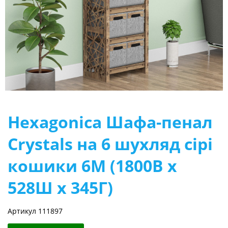
Hexagonica Шафа-пенал
Crystals на 6 шухляд сірі
кошики 6М (1800В х
528Ш х 345Г)
Артикул 111897