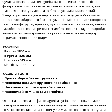
Сучасна шафа-пенал Hexagonica виготовлена з високоякісної
фанери з використанням екологічного олійного покриття, яке
підкреслює фактуру дерева і забезпечує надійний захисний шар.
Завдяки унікальній дизайнерській конструкції дерев’яна шафа
органайзер збирається без інструментів. Місткі кошики створені з
комбінації фетру та деревини, що робить їх міцними та надійними
для зберігання ваших речей. Пенал без дверей Hexagonica зробить
ваше життя більш зручним та організованим, а ваш інтер'єр
отримає неповторний шарм.
РОЗМІРИ:
Висота -
1800 мм
Ширина -
528 мм
Глибина -
345 мм
Кількість полиць -
7
ОСОБЛИВОСТІ:
• Проста збірка без інструментів
• Невелика вага для зручного переміщення
• Незвичайні кошики для зберігання
• Надзвичайно міцна та довговічна
Основна перевага шафи Hexagonica - універсальність. Завдяки
конструктивним особливостям полиці витримують навантаження
до 50 кг, незважаючи на товщину 4-8 мм. Це дозволяє застосувати