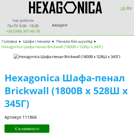
UA
RU
Час роботи
Аккаунт
Пн-Пт 9.00 - 18.00
+38 (098) 397-46-78
Головна
Шафи і пенали
Пенали без шухляд
►
►
►
Hexagonica Шафа-пенал Brickwall (1800В х 528Ш х 345Г)
Hexagonica Шафа-пенал
Brickwall (1800В х 528Ш х
345Г)
Артикул 111866
Є в наявності