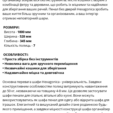
органайзер збирається без інструментів. Місткі кошики створені з
комбінації фетру та деревини, що робить їх міцними та надійними
для зберігання ваших речей. Пенал без дверей Hexagonica зробить
ваше життя більш зручним та організованим, а ваш інтер'єр
отримає неповторний шарм.
РОЗМІРИ:
Висота -
1800 мм
Ширина -
528 мм
Глибина -
345 мм
Кількість полиць -
7
ОСОБЛИВОСТІ:
• Проста збірка без інструментів
• Невелика вага для зручного переміщення
• Незвичайні кошики для зберігання
• Надзвичайно міцна та довговічна
Основна перевага шафи Hexagonica - універсальність. Завдяки
конструктивним особливостям полиці витримують навантаження
до 50 кг, незважаючи на товщину 4-8 мм. Це дозволяє застосувати
шафи пенали для спальні, вітальні або кухні. Вони можуть
використовуватись як шафа пенал для одягу або відкрита шафа для
іграшок. Елегантний та вишуканий дизайн стане родзинкою будь-
якого приміщення, а завдяки міцності конструкції шафа органайзер