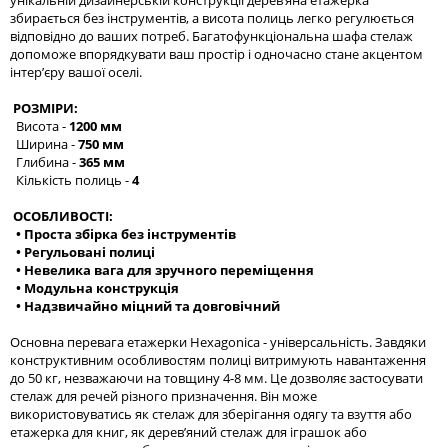
унікальній дизайнерській конструкції дерев’яна етажерка
збирається без інструментів, а висота полиць легко регулюється
відповідно до ваших потреб. Багатофункціональна шафа стелаж
допоможе впорядкувати ваш простір і одночасно стане акцентом
інтер’єру вашої оселі.
РОЗМІРИ:
Висота -
1200 мм
Ширина -
750 мм
Глибина -
365 мм
Кількість полиць -
4
ОСОБЛИВОСТІ:
• Проста збірка без інструментів
• Регульовані полиці
• Невелика вага для зручного переміщення
• Модульна конструкція
• Надзвичайно міцний та довговічний
Основна перевага етажерки Hexagonica - універсальність. Завдяки
конструктивним особливостям полиці витримують навантаження
до 50 кг, незважаючи на товщину 4-8 мм. Це дозволяє застосувати
стелаж для речей різного призначення. Він може
використовуватись як стелаж для зберігання одягу та взуття або
етажерка для книг, як дерев’яний стелаж для іграшок або