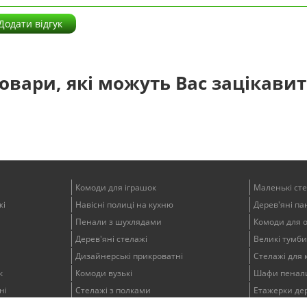
Додати відгук
овари, які можуть Вас зацікави
Комоди для іграшок
Маленькі ст
жі
Навісні полиці на кухню
Дерев'яні пан
Пенали з шухлядами
Комоди для 
Дерев'яні стелажі
Великі тумби
Дизайнерські прикроватні
Стелажі для 
к
Комоди вузькі
Шафи пенали
ні
Стелажі з полками
Етажерки дер