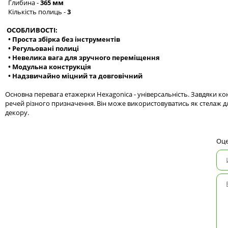
Глибина -
365 мм
Кількість полиць -
3
ОСОБЛИВОСТІ:
• Проста збірка без інструментів
• Регульовані полиці
• Невелика вага для зручного переміщення
• Модульна конструкція
• Надзвичайно міцний та довговічний
Основна перевага етажерки Hexagonica - універсальність. Завдяки к
речей різного призначення. Він може використовуватись як стелаж дл
декору.
Оце