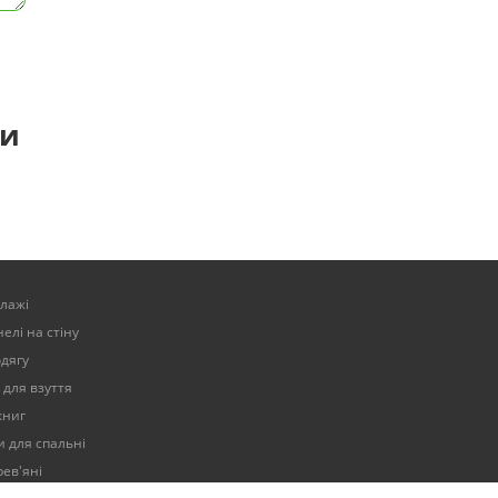
ти
елажі
елі на стіну
одягу
 для взуття
книг
 для спальні
ев'яні