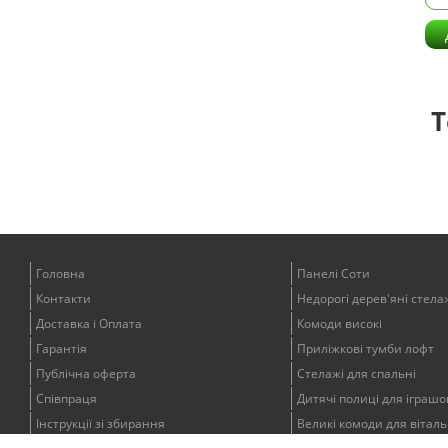
Т
Головна
Панелі Соти
Контакти
Недорогі дерев'яні стела
Доставка і Оплата
Комоди високі
Гарантія
Приліжкові тумби лофт
Публічна оферта
Стелажі для спальні
Співпраця
Дитячі полиці для іграшо
Інструкції зі збирання
Великі комоди для віталь