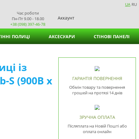
UA
RU
Час роботи
Аккаунт
Пн-Пт 9.00 - 18.00
+38 (098) 397-46-78
ІННІ ПОЛИЦІ
АКСЕСУАРИ
СТІНОВІ ПАНЕЛІ
Кошики для зберігання
иці із
Підставки для вазонів
-S (900В х
Підставки для серветок
ГАРАНТІЯ ПОВЕРНЕННЯ
Обмін товару та повернення
грошей на протязі 14 днів
ЗРУЧНА ОПЛАТА
Післяплата на Новій Пошті або
оплата онлайн