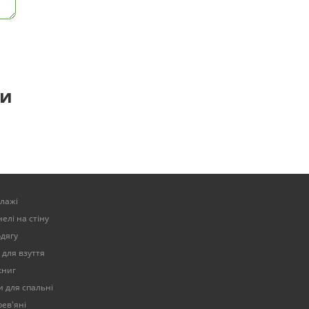
ти
елажі
елі на стіну
одягу
 для взуття
книг
 для спальні
ев'яні