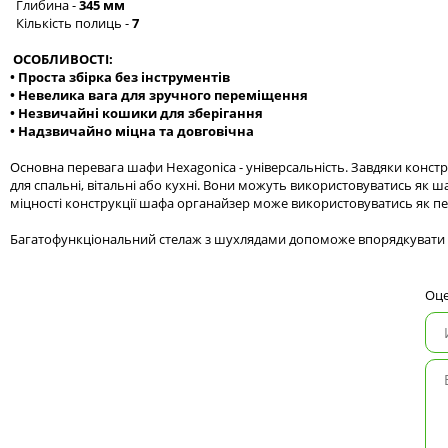
Глибина -
345 мм
Кількість полиць -
7
ОСОБЛИВОСТІ:
• Проста збірка без інструментів
• Невелика вага для зручного переміщення
• Незвичайні кошики для зберігання
• Надзвичайно міцна та довговічна
Основна перевага шафи Hexagonica - універсальність. Завдяки конс
для спальні, вітальні або кухні. Вони можуть використовуватись як 
міцності конструкції шафа органайзер може використовуватись як пе
Багатофункціональний стелаж з шухлядами допоможе впорядкувати ваш
Оце