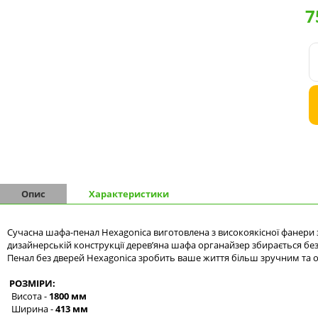
7
Комоди на 9 шухляд
Комоди на 10 шухляд
Опис
Характеристики
Сучасна шафа-пенал Hexagonica виготовлена з високоякісної фанери з
дизайнерській конструкції дерев’яна шафа органайзер збирається без 
Пенал без дверей Hexagonica зробить ваше життя більш зручним та 
РОЗМІРИ:
Висота -
1800 мм
Ширина -
413 мм