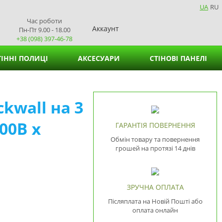
UA
RU
Час роботи
Аккаунт
Пн-Пт 9.00 - 18.00
+38 (098) 397-46-78
ІННІ ПОЛИЦІ
АКСЕСУАРИ
СТІНОВІ ПАНЕЛІ
Кошики для зберігання
kwall на 3
Підставки для вазонів
00В х
Підставки для серветок
ГАРАНТІЯ ПОВЕРНЕННЯ
Обмін товару та повернення
грошей на протязі 14 днів
ЗРУЧНА ОПЛАТА
Післяплата на Новій Пошті або
оплата онлайн