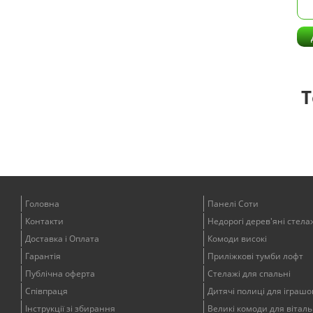
Т
Головна
Панелі Соти
Контакти
Недорогі дерев'яні стела
Доставка і Оплата
Комоди високі
Гарантія
Приліжкові тумби лофт
Публічна оферта
Стелажі для спальні
Співпраця
Дитячі полиці для іграшо
Інструкції зі збирання
Великі комоди для віталь