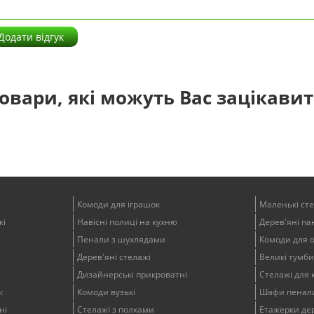
Додати відгук
овари, які можуть Вас зацікави
Комоди для іграшок
Маленькі ст
жі
Навісні полиці на кухню
Дерев'яні пан
Пенали з шухлядами
Комоди для 
Дерев'яні стелажі
Великі тумби
Дизайнерські прикроватні
Стелажі для 
к
Комоди вузькі
Шафи пенали
ні
Стелажі з полками
Етажерки дер