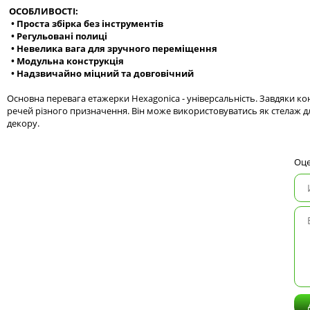
ОСОБЛИВОСТІ:
• Проста збірка без інструментів
• Регульовані полиці
• Невелика вага для зручного переміщення
• Модульна конструкція
• Надзвичайно міцний та довговічний
Основна перевага етажерки Hexagonica - універсальність. Завдяки к
речей різного призначення. Він може використовуватись як стелаж дл
декору.
Оце