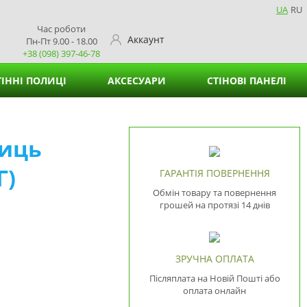
UA
RU
Час роботи
Аккаунт
Пн-Пт 9.00 - 18.00
+38 (098) 397-46-78
ІННІ ПОЛИЦІ
АКСЕСУАРИ
СТІНОВІ ПАНЕЛІ
Кошики для зберігання
лиць
Підставки для вазонів
Г)
Підставки для серветок
ГАРАНТІЯ ПОВЕРНЕННЯ
Обмін товару та повернення
грошей на протязі 14 днів
ЗРУЧНА ОПЛАТА
Післяплата на Новій Пошті або
оплата онлайн