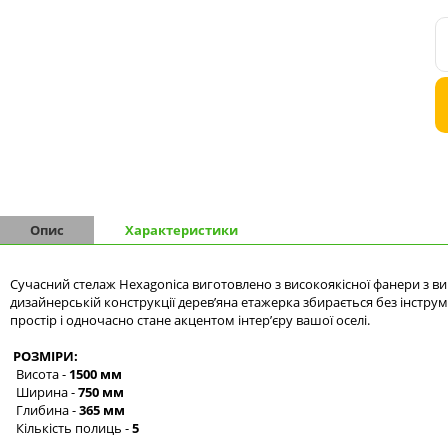
Комоди на 9 шухляд
Комоди на 10 шухляд
Опис
Характеристики
Сучасний стелаж Hexagonica виготовлено з високоякісної фанери з ви
дизайнерській конструкції дерев’яна етажерка збирається без інстр
простір і одночасно стане акцентом інтер’єру вашої оселі.
РОЗМІРИ:
Висота -
1500 мм
Ширина -
750 мм
Глибина -
365 мм
Кількість полиць -
5