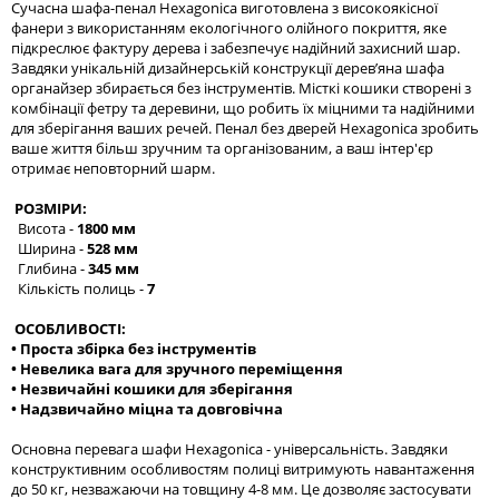
Сучасна шафа-пенал Hexagonica виготовлена з високоякісної
фанери з використанням екологічного олійного покриття, яке
підкреслює фактуру дерева і забезпечує надійний захисний шар.
Завдяки унікальній дизайнерській конструкції дерев’яна шафа
органайзер збирається без інструментів. Місткі кошики створені з
комбінації фетру та деревини, що робить їх міцними та надійними
для зберігання ваших речей. Пенал без дверей Hexagonica зробить
ваше життя більш зручним та організованим, а ваш інтер'єр
отримає неповторний шарм.
РОЗМІРИ:
Висота -
1800 мм
Ширина -
528 мм
Глибина -
345 мм
Кількість полиць -
7
ОСОБЛИВОСТІ:
• Проста збірка без інструментів
• Невелика вага для зручного переміщення
• Незвичайні кошики для зберігання
• Надзвичайно міцна та довговічна
Основна перевага шафи Hexagonica - універсальність. Завдяки
конструктивним особливостям полиці витримують навантаження
до 50 кг, незважаючи на товщину 4-8 мм. Це дозволяє застосувати