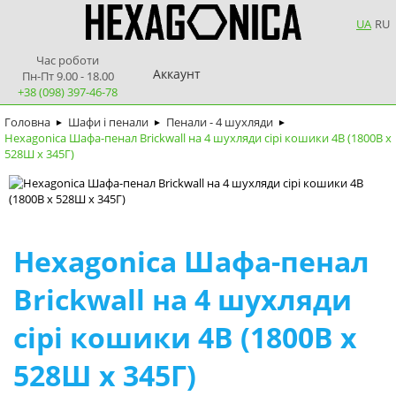
UA
RU
Час роботи
Аккаунт
Пн-Пт 9.00 - 18.00
+38 (098) 397-46-78
Головна
Шафи і пенали
Пенали - 4 шухляди
►
►
►
Hexagonica Шафа-пенал Brickwall на 4 шухляди сірі кошики 4В (1800В х
528Ш х 345Г)
Hexagonica Шафа-пенал
Brickwall на 4 шухляди
сірі кошики 4В (1800В х
528Ш х 345Г)