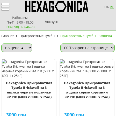
UA
RU
Работаем
Аккаунт
Пн-Пт 9.00 - 18.00
+38 (098) 397-46-78
Главная
Прикроватные Тумбы
Прикроватные Тумбы - 3 ящика
►
►
Hexagonica Прикроватная
Hexagonica Прикроватная
Тумба Brickwall на 3
Тумба Brickwall на 3
ящика черные корзинки
ящика серые корзинки
2М+1В (600В х 600Ш х 254Г)
2М+1В (600В х 600Ш х 254Г)
3090
грн.
3090
грн.