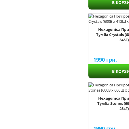
В КОРЗ
1
2
3
4
Hexagonica Пр
5
Тумба Crystals (6
6
345Г)
7
8
1990
грн.
9
10
В КОРЗ
12
Hexagonica Пр
Arabic
Тумба Stones (60
254Г)
Brickwall
Chevron
Crystals
1990
грн.