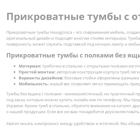
Прикроватные тумбы с 
Прикроватные тумбы Hexagonica – это современная мебель, созда
оригинальный дизайн и подходят многим стилям интерьера. Тумба
поверхность может служить подставкой под ночную лампу и любые
Прикроватные тумбы с полками без ящ
Материал:
тумбочки в спальню с открытыми полками изгот
Простой монтаж:
авторская конструкция корпуса тумб легк
Варианты дизайнов:
боковые стойки оформлены разными м
Мобильность:
малый вес позволяет легко перемещать прик
Тумбы без ящика с полками - минималистичный, но практичный пре
под заказ, которые можно купить онлайн или по телефону. Мы пр
Украине. Кроме тумб в спальню, обратите внимание на каталог др
о нашей продукции. Если все же вам понадобится доукомлектовать
Хватит искать компромисс между удобством и эстетикой. Мы объеди