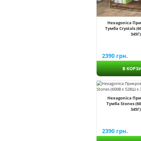
1500
1800
Hexagonica Пр
Тумба Crystals (6
345Г)
413
450
500
2390
грн.
528
600
В КОРЗ
750
Hexagonica Пр
254
Тумба Stones (60
300
345Г)
345
365
2390
грн.