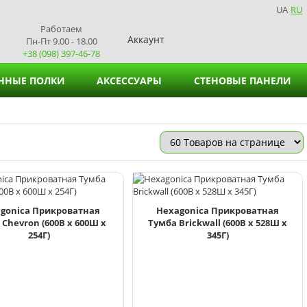
UA
RU
Работаем
Аккаунт
Пн-Пт 9.00 - 18.00
+38 (098) 397-46-78
ННЫЕ ПОЛКИ
АКСЕССУАРЫ
СТЕНОВЫЕ ПАНЕЛИ
Подставки для вазонов
Подставки для салфеток
gonica Прикроватная
Hexagonica Прикроватная
 Chevron (600В х 600Ш х
Тумба Brickwall (600В х 528Ш х
254Г)
345Г)