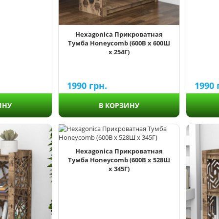
Hexagonica Прикроватная
Тумба Honeycomb (600В х 600Ш
х 254Г)
1990
1990
грн.
ИНУ
В КОРЗИНУ
Hexagonica Прикроватная
Тумба Honeycomb (600В х 528Ш
х 345Г)