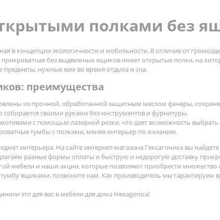
открытыми полками без я
нная в концепции экологичности и мобильности. В отличие от громоз
 прикроватная без выдвижных ящиков имеет открытые полки, на котор
 предметы, нужные вам во время отдыха и сна.
иков: преимущества
овлены из прочной, обработанной защитным маслом фанеры, сохраня
о собирается своими руками без инструментов и фурнитуры.
отивами с помощью лазерной резки, что дает возможность выбрать д
роватные тумбы с полками, меняя интерьер по желанию.
дмет интерьера. На сайте интернет-магазина Гексагоника вы найдет
едлагаем разные формы оплаты и быструю и недорогую доставку прикр
угой мебели и наши акции, которые позволяют приобрести множество
 тумбу ящиками, позвоните нам. Как производитель мы гарантируем в
нили это для вас в мебели для дома Hexagonica!