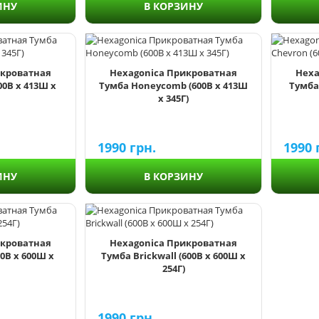
ИНУ
В КОРЗИНУ
икроватная
Hexagonica Прикроватная
Hexa
00В х 413Ш х
Тумба Honeycomb (600В х 413Ш
Тумба
х 345Г)
1990
грн.
1990
ИНУ
В КОРЗИНУ
икроватная
Hexagonica Прикроватная
0В х 600Ш х
Тумба Brickwall (600В х 600Ш х
254Г)
1990
грн.