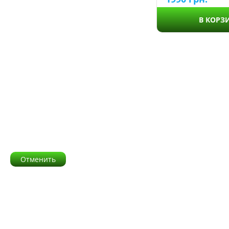
Flowers
Hearts
В КОРЗ
Honeycomb
Honeycomb-S
Ladder
Mernaid
Minimalism
Provence
Provence-2
Rhombus
Stars
Stones
Отменить