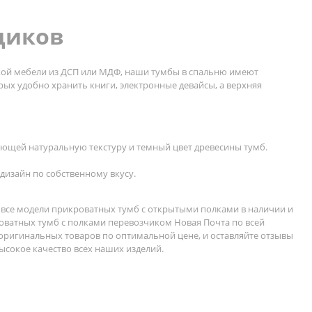
щиков
дкой мебели из ДСП или МДФ, наши тумбы в спальню имеют
ых удобно хранить книги, электронные девайсы, а верхняя
ющей натуральную текстуру и темный цвет древесины тумб.
изайн по собственному вкусу.
е все модели прикроватных тумб с открытыми полками в наличии и
оватных тумб с полками перевозчиком Новая Почта по всей
 оригинальных товаров по оптимальной цене, и оставляйте отзывы
ысокое качество всех наших изделий.