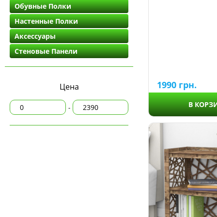
Обувные Полки
Комоды - 9 ящиков
Настенные Полки
Комоды - 10 ящиков
Аксессуары
Стеновые Панели
1990
грн.
Цена
В КОРЗ
-
450
600
696
750
900
1200