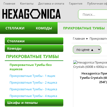
Главная
Контакты
Доставка и оплата
Гарантия
Публичная о
СТЕЛЛАЖИ
КОМОДЫ
ПРИКРОВАТНЫЕ ТУМБЫ
Стеллажи - 3 полки
Комоды - 2 ящика
Главная
Прикрова
Прикроват
►
Стеллажи
Комоды
Стеллажи - 4 полки
Комоды - 3 ящика
Прикрова
ПРИКРОВАТНЫЕ ТУМБЫ
Стеллажи - 5 полок
Комоды - 4 ящика
Прикрова
Прикроватные Тумбы без
ящиков
Стеллажи - 6 полок
Комоды - 5 ящиков
Прикрова
Hexagonica Пр
Прикроватные Тумбы - 1 ящик
Тумба Crystals (6
Комоды - 6 ящиков
Прикрова
254Г)
Прикроватные Тумбы - 2 ящика
Прикроватные Тумбы - 3 ящика
Комоды - 7 ящиков
Прикроватные Тумбы - 4 ящика
Комоди на 8 шухляд
Шкафы и пеналы