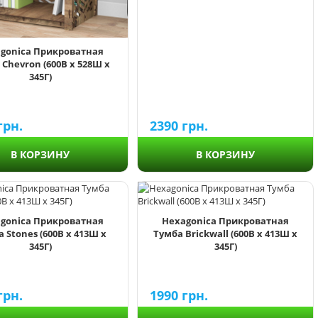
gonica Прикроватная
 Chevron (600В х 528Ш х
345Г)
2390
грн.
грн.
В КОРЗИНУ
В КОРЗИНУ
gonica Прикроватная
Hexagonica Прикроватная
 Stones (600В х 413Ш х
Тумба Brickwall (600В х 413Ш х
345Г)
345Г)
грн.
1990
грн.