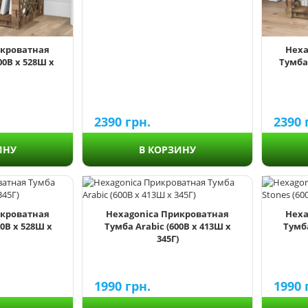
икроватная
Hexa
00В х 528Ш х
Тумба
2390
грн.
2390
В КОРЗИНУ
ИНУ
икроватная
Hexagonica Прикроватная
Hexa
0В х 528Ш х
Тумба Arabic (600В х 413Ш х
Тумба
345Г)
1990
грн.
1990