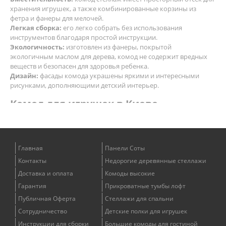
хранения игрушек, а также комбинированные корзины из
фетра и фанеры для мелочей.
Легкая сборка:
его легко собрать без использования
инструментов благодаря простой инструкции.
Экологичность:
изготовлен из фанеры, покрытой
экологичным маслом для дерева, комод не содержит вредных
веществ и безопасен для здоровья ребенка.
Дизайн:
фасады комода украшены яркими и интересными
рисунками, дополняющими детский интерьер.
Комод для игрушек в Киеве
Купить детский комод органайзер для игрушек можно на сайте
интернет-магазина "Гексагоника". Мы предлагаем удобные
условия оплаты и доставки, а также широкий выбор других
Главная
Панели Соты
товаров для детской и спальни. Наша мебель, шкафы пеналы,
стеллажи отвечают всем стандартам качества и безопасности, а
Контакты
Недорогие деревянные стеллажи
также имеют доступные цены. Сделайте заказы на сайте
Доставка и оплата
Комоды высокие
Hexagonica и получите комфортное и практичное решение для
Гарантия
Прикроватные тумбы лофт
хранения детских игрушек.
Публичная Оферта
Стеллажи для спальни
Сотрудничество
Детские полки для игрушек
Инструкции для сборки
Большие комоды для гостиной