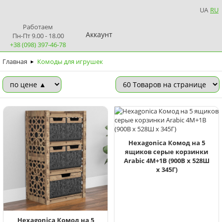
UA
RU
Работаем
Аккаунт
Пн-Пт 9.00 - 18.00
+38 (098) 397-46-78
Главная
Комоды для игрушек
►
Hexagonica Комод на 5
ящиков серые корзинки
Arabic 4М+1В (900В х 528Ш
х 345Г)
Hexagonica Комод на 5