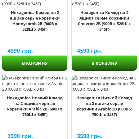
Hexagonica Комод на 2
Hexagonica Комод на 2
ящика серые корзинки
ящика серые корзинки
Honeycomb 2В (900В х
Chevron 2В (900В х 528Ш х
528Ш х 345Г)
345Г)
4590
грн.
4590
грн.
В КОРЗИНУ
В КОРЗИНУ
Hexagonica Низкий Комод
Hexagonica Низкий Комод
на 2 ящика черные
на 2 ящика серые
корзинки Arabic 2В (600В х
корзинки Arabic 2В (600В х
750Ш х 345Г)
750Ш х 345Г)
3590
грн.
3590
грн.