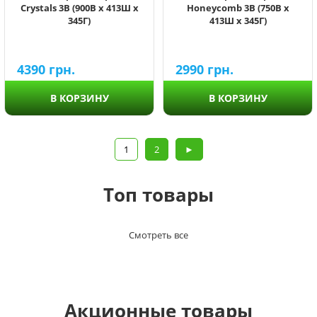
Crystals 3В (900В х 413Ш х
Honeycomb 3В (750В х
345Г)
413Ш х 345Г)
4390
грн.
2990
грн.
В КОРЗИНУ
В КОРЗИНУ
1
2
►
Топ товары
Смотреть все
Акционные товары