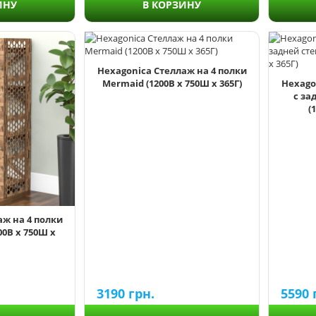
ИНУ
В КОРЗИНУ
Hexagonica Стеллаж на 4 полки
Mermaid (1200В х 750Ш х 365Г)
Hexago
с за
(
аж на 4 полки
00В х 750Ш х
3190
грн.
5590