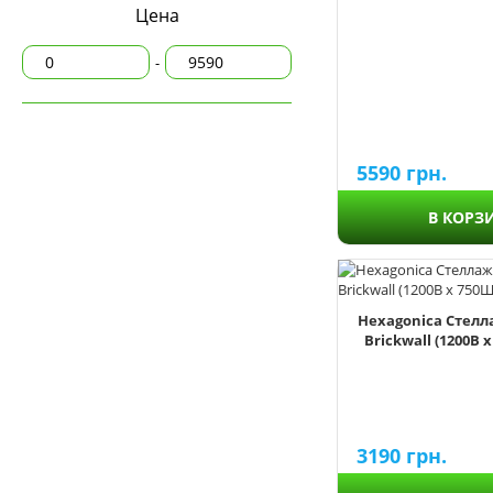
Цена
Комоды - 9 ящиков
-
Комоды - 10 ящиков
5590
грн.
Arabic
В КОРЗ
Brickwall
Chevron
Crystals
Flowers
Hexagonica Стелл
Hearts
Brickwall (1200В х
Honeycomb
Honeycomb-S
Ladder
Mernaid
3190
грн.
Minimalism
Provence