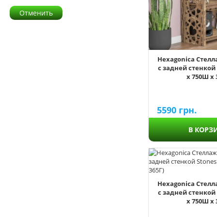
Отменить
Hexagonica Стелл
с задней стенкой 
х 750Ш х 
5590
грн.
В КОРЗ
Hexagonica Стелл
с задней стенкой 
х 750Ш х 