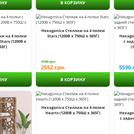
В КОРЗИНУ
ИНУ
Hexagonica Стеллаж на 4 полки
аж на 4 полки
Stars (1200В х 750Ш х 365Г)
Hexago
tars (1200В х
с за
65Г)
(
3190
грн.
2552
грн.
5590
ИНУ
В КОРЗИНУ
Hexagonica Стеллаж на 4 полки
Hearts (1200В х 750Ш х 365Г)
Hexago
с задн