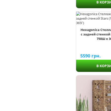
В КОРЗ
900
1200
1500
1800
Hexagonica Стелл
с задней стенкой S
750Ш х 3
413
450
500
5590
грн.
528
600
В КОРЗ
750
254
300
345
365