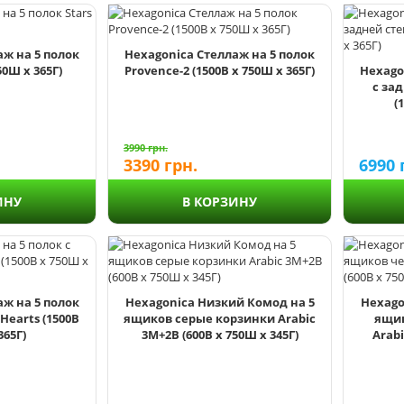
аж на 5 полок
Hexagonica Стеллаж на 5 полок
50Ш х 365Г)
Provence-2 (1500В х 750Ш х 365Г)
Hexago
с за
(
3990
грн.
3390
грн.
6990
ИНУ
В КОРЗИНУ
аж на 5 полок
Hexagonica Низкий Комод на 5
Hexago
Hearts (1500В
ящиков серые корзинки Arabic
ящик
365Г)
3М+2В (600В х 750Ш х 345Г)
Arabi