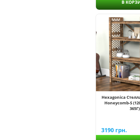
В КОРЗ
Provence-2
Rhombus
Stars
Stones
2
3
4
5
6
7
Hexagonica Стелл
Honeycomb-S (12
365Г)
450
600
696
3190
грн.
750