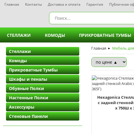
Главная
Контакты
Доставка и оплата
Гарантия
Публичная о
СТЕЛЛАЖИ
КОМОДЫ
ПРИКРОВАТНЫЕ ТУМБЫ
Стеллажи - 3 полки
Комоды - 2 ящика
Главная
Прикрова
Мебель для
►
Стеллажи
Комоды
Стеллажи - 4 полки
Комоды - 3 ящика
Прикрова
Прикроватные Тумбы
Стеллажи - 5 полок
Комоды - 4 ящика
Прикрова
Шкафы и пеналы
Стеллажи - 6 полок
Комоды - 5 ящиков
Прикрова
Обувные Полки
Hexagonica Стелл
Настенные Полки
Комоды - 6 ящиков
Прикрова
с задней стенкой 
Аксессуары
х 750Ш х 
Комоды - 7 ящиков
Стеновые Панели
Комоди на 8 шухляд