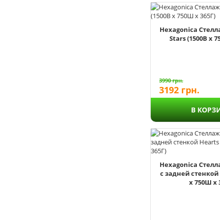
Hexagonica Стелл
Stars (1500В х 7
3990
грн.
3192
грн.
В КОРЗ
Hexagonica Стелл
с задней стенкой 
х 750Ш х 