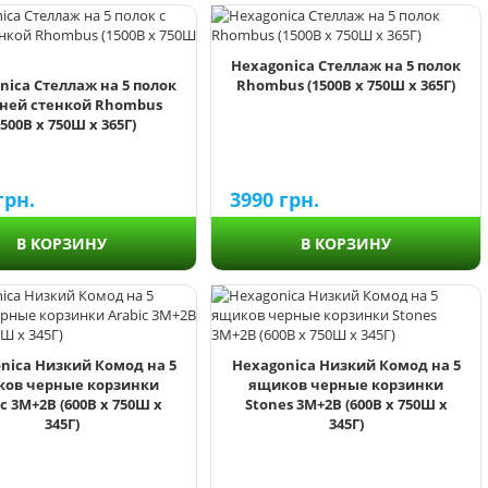
Hexagonica Стеллаж на 5 полок
nica Стеллаж на 5 полок
Rhombus (1500В х 750Ш х 365Г)
дней стенкой Rhombus
1500В х 750Ш х 365Г)
грн.
3990
грн.
В КОРЗИНУ
В КОРЗИНУ
nica Низкий Комод на 5
Hexagonica Низкий Комод на 5
ов черные корзинки
ящиков черные корзинки
c 3М+2В (600В х 750Ш х
Stones 3М+2В (600В х 750Ш х
345Г)
345Г)