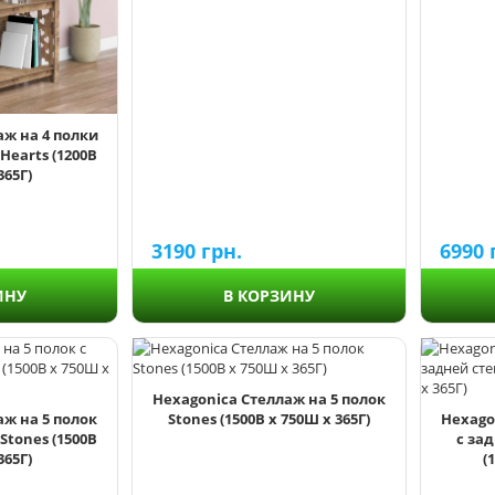
аж на 4 полки
Hearts (1200В
365Г)
3190
грн.
6990
В КОРЗИНУ
ИНУ
Hexagonica Стеллаж на 5 полок
аж на 5 полок
Stones (1500В х 750Ш х 365Г)
Hexago
Stones (1500В
с за
365Г)
(