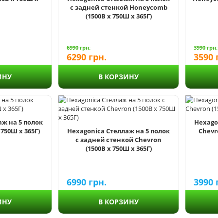
с задней стенкой Honeycomb
(1500В х 750Ш х 365Г)
6990
грн.
3990
грн.
6290
грн.
3590
ИНУ
В КОРЗИНУ
аж на 5 полок
Hexago
750Ш х 365Г)
Hexagonica Стеллаж на 5 полок
Chevro
с задней стенкой Chevron
(1500В х 750Ш х 365Г)
6990
грн.
3990
ИНУ
В КОРЗИНУ