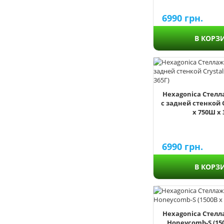
6990
грн.
В КОРЗ
Hexagonica Стелл
с задней стенкой C
х 750Ш х 
6990
грн.
В КОРЗ
Hexagonica Стелл
Honeycomb-S (15