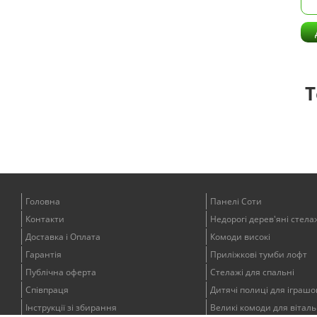
Т
Головна
Панелі Соти
Контакти
Недорогі дерев'яні стела
Доставка і Оплата
Комоди високі
Гарантія
Приліжкові тумби лофт
Публічна оферта
Стелажі для спальні
Співпраця
Дитячі полиці для іграшо
Інструкції зі збирання
Великі комоди для віталь