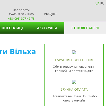
UA
RU
Час роботи
Аккаунт
Пн-Пт 9.00 - 18.00
+38 (098) 397-46-78
ІННІ ПОЛИЦІ
АКСЕСУАРИ
СТІНОВІ ПАНЕЛІ
Кошики для зберігання
ти Вільха
Підставки для вазонів
Підставки для серветок
ГАРАНТІЯ ПОВЕРНЕННЯ
Обмін товару та повернення
грошей на протязі 14 днів
ЗРУЧНА ОПЛАТА
Післяплата на Новій Пошті або
оплата онлайн