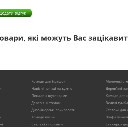
Додати відгук
овари, які можуть Вас зацікави
Комоди для іграшок
Маленькі ст
жі
Навісні полиці на кухню
Дерев'яні пан
Пенали з шухлядами
Комоди для 
Дерев'яні стелажі
Великі тумби
Дизайнерські прикроватні
Стелажі для 
к
Комоди вузькі
Шафи пенали
ні
Стелажі з полками
Етажерки дер