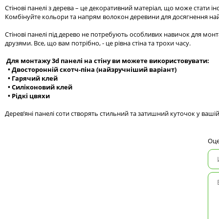
Стінові панелі з дерева – це декоративний матеріал, що може стати і
Комбінуйте кольори та напрям волокон деревини для досягнення на
Стінові панелі під дерево не потребують особливих навичок для монт
друзями. Все, що вам потрібно, - це рівна стіна та трохи часу.
Для монтажу 3d панелі на стіну ви можете використовувати:
• Двосторонній скотч-піна (найзручніший варіант)
• Гарячий клей
• Силіконовий клей
• Рідкі цвяхи
Дерев’яні панелі соти створять стильний та затишний куточок у ваші
Оце