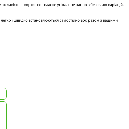
ожливість створти своє власне унікальне панно з безліччю варіацій.
ін легко і швидко встановлюються самостійно або разом з вашими