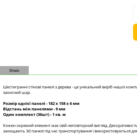
Комоди на 9 шухляд
Комоди на 10 шухляд
Опис
Шестигранні стінові панелі з дерева - це унікальний виріб нашої комп
захисний шар.
Розмір однієї панелі - 182 x 158 x 6 мм
Відстань між панелями - 9 мм
Один комплект (36шт) - 1 кв. м
Кожен окремий елемент має свій неповторний вигляд. Декоративні пане
захищають 3d панелі під час транспортування і використовуються дл