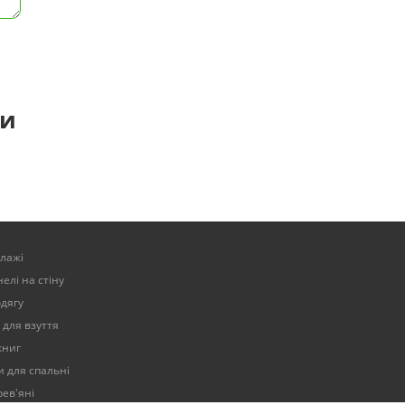
ти
елажі
елі на стіну
одягу
 для взуття
книг
 для спальні
ев'яні