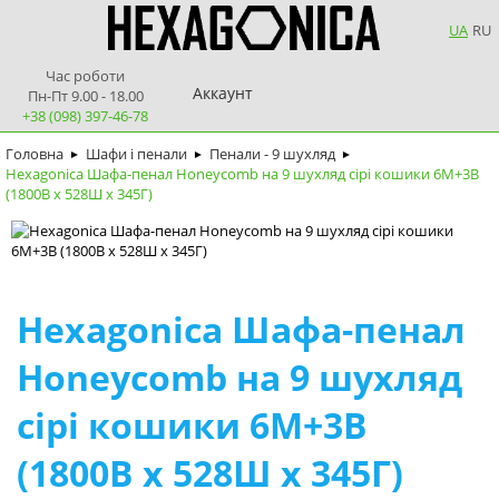
UA
RU
Час роботи
Аккаунт
Пн-Пт 9.00 - 18.00
+38 (098) 397-46-78
Головна
Шафи і пенали
Пенали - 9 шухляд
►
►
►
Hexagonica Шафа-пенал Honeycomb на 9 шухляд сірі кошики 6М+3В
(1800В х 528Ш х 345Г)
Hexagonica Шафа-пенал
Honeycomb на 9 шухляд
сірі кошики 6М+3В
(1800В х 528Ш х 345Г)