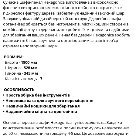
Сучасна шафа-пенал Hexagonica виготовлена з високоякісної
фанери з використанням екологічного олійного покриття, яке
підкреслює фактуру дерева і забезпечує надійний захисний шар.
Завдяки унікальній дизайнерській конструкції дерев’яна шафа
органайзер збирається без інструментів. Місткі кошики створені з
комбінації фетру та деревини, що робить їх міцними та надійними
для зберігання ваших речей. Пенал без дверей Hexagonica зробить
ваше життя більш зручним та організованим, а ваш інтер'єр
отримає неповторний шарм.
РОЗМІРИ:
Висота -
1800 мм
Ширина -
528 мм
Глибина -
345 мм
Кількість полиць -
7
ОСОБЛИВОСТІ:
• Проста збірка без інструментів
• Невелика вага для зручного переміщення
• Незвичайні кошики для зберігання
• Надзвичайно міцна та довговічна
Основна перевага шафи Hexagonica - універсальність. Завдяки
конструктивним особливостям полиці витримують навантаження
до 50 кг, незважаючи на товщину 4-8 мм. Це дозволяє застосувати