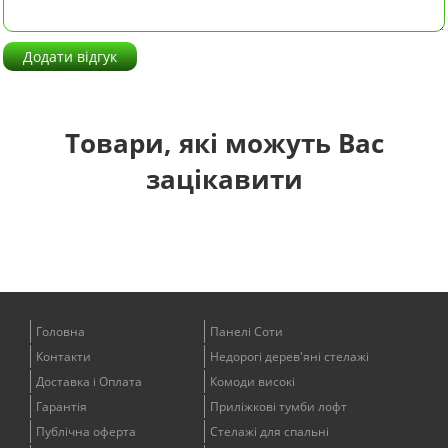
Додати відгук
Товари, які можуть Вас
зацікавити
Головна
Панелі Соти
Контакти
Недорогі дерев'яні стелажі
Доставка і Оплата
Комоди високі
Гарантія
Приліжкові тумби лофт
Публічна оферта
Стелажі для спальні