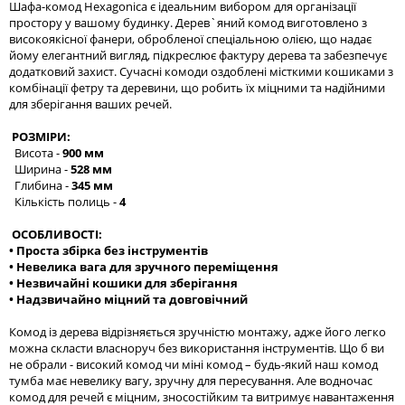
Шафа-комод Hexagonica є ідеальним вибором для організації
простору у вашому будинку. Дерев`яний комод виготовлено з
високоякісної фанери, обробленої спеціальною олією, що надає
йому елегантний вигляд, підкреслює фактуру дерева та забезпечує
додатковий захист. Сучасні комоди оздоблені місткими кошиками з
комбінації фетру та деревини, що робить їх міцними та надійними
для зберігання ваших речей.
РОЗМІРИ:
Висота -
900 мм
Ширина -
528 мм
Глибина -
345 мм
Кількість полиць -
4
ОСОБЛИВОСТІ:
• Проста збірка без інструментів
• Невелика вага для зручного переміщення
• Незвичайні кошики для зберігання
• Надзвичайно міцний та довговічний
Комод із дерева відрізняється зручністю монтажу, адже його легко
можна скласти власноруч без використання інструментів. Що б ви
не обрали - високий комод чи міні комод – будь-який наш комод
тумба має невелику вагу, зручну для пересування. Але водночас
комод для речей є міцним, зносостійким та витримує навантаження