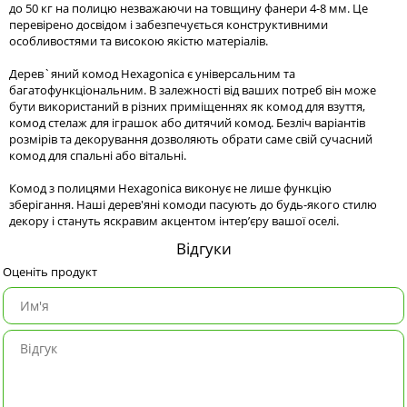
до 50 кг на полицю незважаючи на товщину фанери 4-8 мм. Це
перевірено досвідом і забезпечується конструктивними
особливостями та високою якістю матеріалів.
Дерев`яний комод Hexagonica є універсальним та
багатофункціональним. В залежності від ваших потреб він може
бути використаний в різних приміщеннях як комод для взуття,
комод стелаж для іграшок або дитячий комод. Безліч варіантів
розмірів та декорування дозволяють обрати саме свій сучасний
комод для спальні або вітальні.
Комод з полицями Hexagonica виконує не лише функцію
зберігання. Наші дерев'яні комоди пасують до будь-якого стилю
декору і стануть яскравим акцентом інтер’єру вашої оселі.
Відгуки
Оценіть продукт