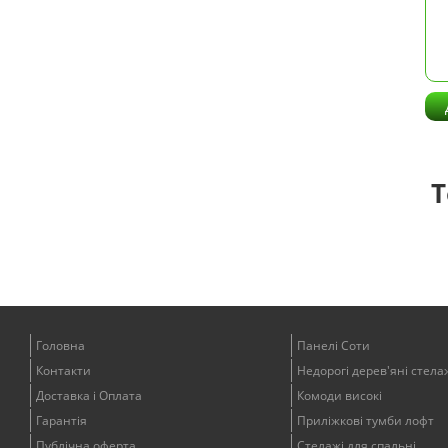
Т
Головна
Панелі Соти
Контакти
Недорогі дерев'яні стела
Доставка і Оплата
Комоди високі
Гарантія
Приліжкові тумби лофт
Публічна оферта
Стелажі для спальні