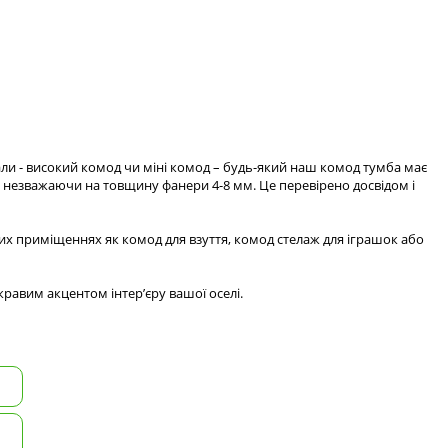
али - високий комод чи міні комод – будь-який наш комод тумба має
ю незважаючи на товщину фанери 4-8 мм. Це перевірено досвідом і
их приміщеннях як комод для взуття, комод стелаж для іграшок або
равим акцентом інтер’єру вашої оселі.