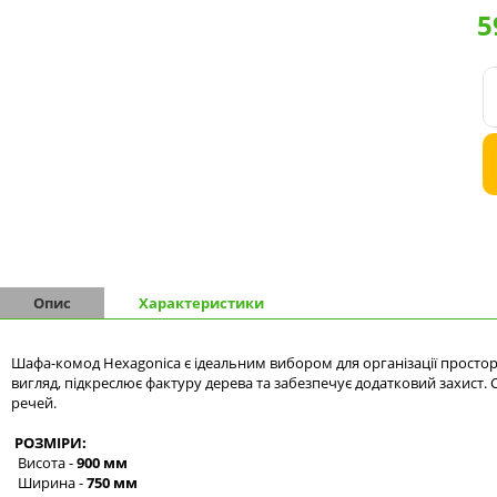
5
Комоди на 9 шухляд
Комоди на 10 шухляд
Опис
Характеристики
Шафа-комод Hexagonica є ідеальним вибором для організації просто
вигляд, підкреслює фактуру дерева та забезпечує додатковий захист.
речей.
РОЗМІРИ:
Висота -
900 мм
Ширина -
750 мм