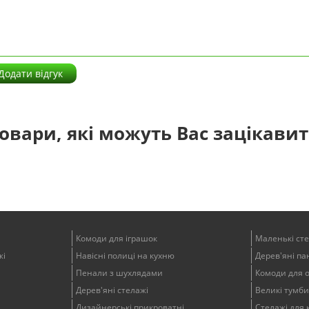
Додати відгук
овари, які можуть Вас зацікави
Комоди для іграшок
Маленькі ст
жі
Навісні полиці на кухню
Дерев'яні пан
Пенали з шухлядами
Комоди для 
Дерев'яні стелажі
Великі тумби
Дизайнерські прикроватні
Стелажі для 