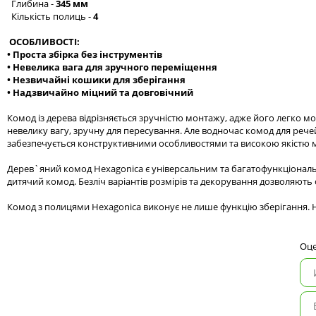
Глибина -
345 мм
Кількість полиць -
4
ОСОБЛИВОСТІ:
• Проста збірка без інструментів
• Невелика вага для зручного переміщення
• Незвичайні кошики для зберігання
• Надзвичайно міцний та довговічний
Комод із дерева відрізняється зручністю монтажу, адже його легко м
невелику вагу, зручну для пересування. Але водночас комод для реч
забезпечується конструктивними особливостями та високою якістю м
Дерев`яний комод Hexagonica є універсальним та багатофункціональн
дитячий комод. Безліч варіантів розмірів та декорування дозволяють 
Комод з полицями Hexagonica виконує не лише функцію зберігання. На
Оце