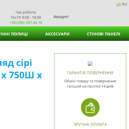
UA
RU
Час роботи
Аккаунт
Пн-Пт 9.00 - 18.00
+38 (098) 397-46-78
ІННІ ПОЛИЦІ
АКСЕСУАРИ
СТІНОВІ ПАНЕЛІ
Кошики для зберігання
яд сірі
Підставки для вазонів
 х 750Ш х
Підставки для серветок
ГАРАНТІЯ ПОВЕРНЕННЯ
Обмін товару та повернення
грошей на протязі 14 днів
ЗРУЧНА ОПЛАТА