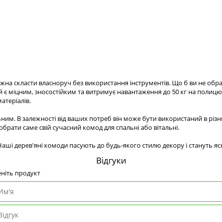
ожна скласти власноруч без використання інструментів. Що б ви не обр
ей є міцним, зносостійким та витримує навантаження до 50 кг на полиц
атеріалів.
им. В залежності від ваших потреб він може бути використаний в різн
обрати саме свій сучасний комод для спальні або вітальні.
ші дерев'яні комоди пасують до будь-якого стилю декору і стануть яск
Відгуки
ніть продукт