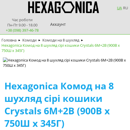
UA
RU
Час роботи
Аккаунт
Пн-Пт 9.00 - 18.00
+38 (098) 397-46-78
Головна
Комоди
Комоди на 8 шухляд
►
►
►
Hexagonica Комод на 8 шухляд сірі кошики Crystals 6М+2В (900В х
750Ш х 345Г)
Hexagonica Комод на 8
шухляд сірі кошики
Crystals 6М+2В (900В х
750Ш х 345Г)