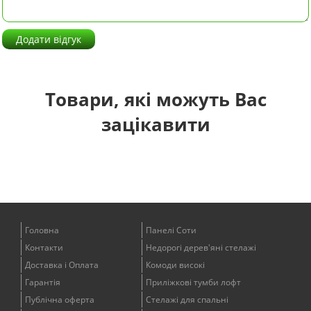
Додати відгук
Товари, які можуть Вас
зацікавити
Головна
Панелі Соти
Контакти
Недорогі дерев'яні стелажі
Доставка і Оплата
Комоди високі
Гарантія
Приліжкові тумби лофт
Публічна оферта
Стелажі для спальні