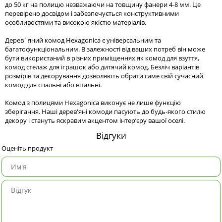
до 50 кг на полицю незважаючи на товщину фанери 4-8 мм. Це
перевірено досвідом і забезпечується конструктивними
особливостями та високою якістю матеріалів.
Дерев`яний комод Hexagonica є універсальним та
багатофункціональним. В залежності від ваших потреб він може
бути використаний в різних приміщеннях як комод для взуття,
комод стелаж для іграшок або дитячий комод. Безліч варіантів
розмірів та декорування дозволяють обрати саме свій сучасний
комод для спальні або вітальні.
Комод з полицями Hexagonica виконує не лише функцію
зберігання. Наші дерев'яні комоди пасують до будь-якого стилю
декору і стануть яскравим акцентом інтер’єру вашої оселі.
Відгуки
Оценіть продукт