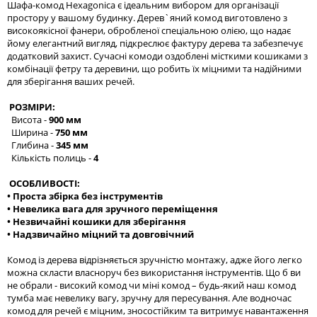
Шафа-комод Hexagonica є ідеальним вибором для організації
простору у вашому будинку. Дерев`яний комод виготовлено з
високоякісної фанери, обробленої спеціальною олією, що надає
йому елегантний вигляд, підкреслює фактуру дерева та забезпечує
додатковий захист. Сучасні комоди оздоблені місткими кошиками з
комбінації фетру та деревини, що робить їх міцними та надійними
для зберігання ваших речей.
РОЗМІРИ:
Висота -
900 мм
Ширина -
750 мм
Глибина -
345 мм
Кількість полиць -
4
ОСОБЛИВОСТІ:
• Проста збірка без інструментів
• Невелика вага для зручного переміщення
• Незвичайні кошики для зберігання
• Надзвичайно міцний та довговічний
Комод із дерева відрізняється зручністю монтажу, адже його легко
можна скласти власноруч без використання інструментів. Що б ви
не обрали - високий комод чи міні комод – будь-який наш комод
тумба має невелику вагу, зручну для пересування. Але водночас
комод для речей є міцним, зносостійким та витримує навантаження