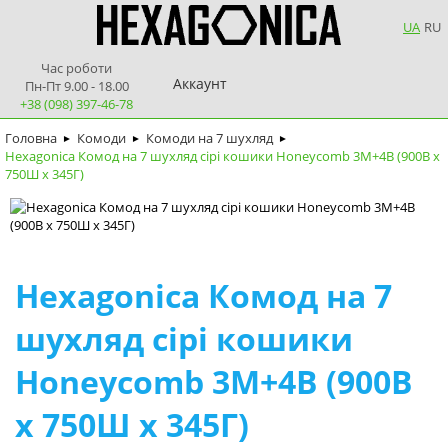
UA
RU
Час роботи
Аккаунт
Пн-Пт 9.00 - 18.00
+38 (098) 397-46-78
Головна
Комоди
Комоди на 7 шухляд
►
►
►
Hexagonica Комод на 7 шухляд сірі кошики Honeycomb 3М+4В (900В х
750Ш х 345Г)
Hexagonica Комод на 7
шухляд сірі кошики
Honeycomb 3М+4В (900В
х 750Ш х 345Г)