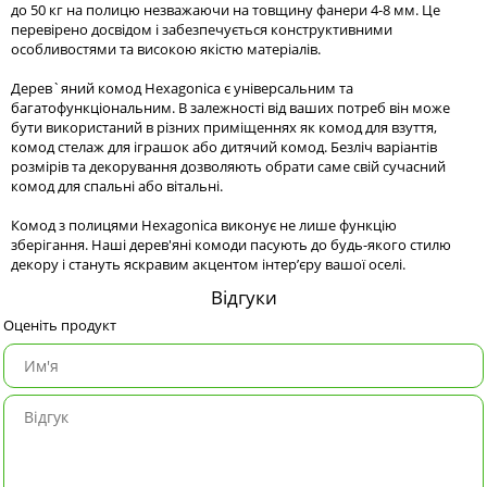
до 50 кг на полицю незважаючи на товщину фанери 4-8 мм. Це
перевірено досвідом і забезпечується конструктивними
особливостями та високою якістю матеріалів.
Дерев`яний комод Hexagonica є універсальним та
багатофункціональним. В залежності від ваших потреб він може
бути використаний в різних приміщеннях як комод для взуття,
комод стелаж для іграшок або дитячий комод. Безліч варіантів
розмірів та декорування дозволяють обрати саме свій сучасний
комод для спальні або вітальні.
Комод з полицями Hexagonica виконує не лише функцію
зберігання. Наші дерев'яні комоди пасують до будь-якого стилю
декору і стануть яскравим акцентом інтер’єру вашої оселі.
Відгуки
Оценіть продукт