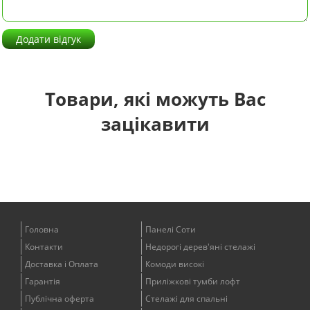
Додати відгук
Товари, які можуть Вас
зацікавити
Головна
Панелі Соти
Контакти
Недорогі дерев'яні стелажі
Доставка і Оплата
Комоди високі
Гарантія
Приліжкові тумби лофт
Публічна оферта
Стелажі для спальні