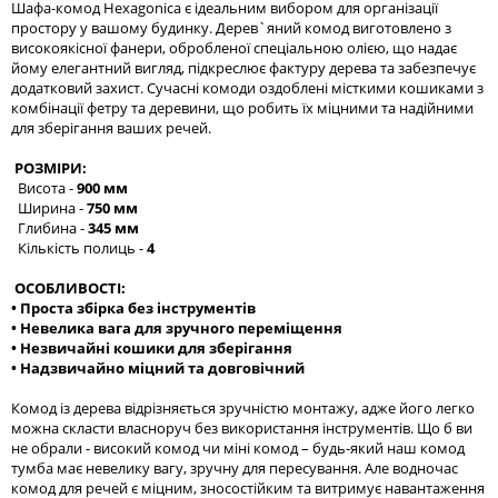
Шафа-комод Hexagonica є ідеальним вибором для організації
простору у вашому будинку. Дерев`яний комод виготовлено з
високоякісної фанери, обробленої спеціальною олією, що надає
йому елегантний вигляд, підкреслює фактуру дерева та забезпечує
додатковий захист. Сучасні комоди оздоблені місткими кошиками з
комбінації фетру та деревини, що робить їх міцними та надійними
для зберігання ваших речей.
РОЗМІРИ:
Висота -
900 мм
Ширина -
750 мм
Глибина -
345 мм
Кількість полиць -
4
ОСОБЛИВОСТІ:
• Проста збірка без інструментів
• Невелика вага для зручного переміщення
• Незвичайні кошики для зберігання
• Надзвичайно міцний та довговічний
Комод із дерева відрізняється зручністю монтажу, адже його легко
можна скласти власноруч без використання інструментів. Що б ви
не обрали - високий комод чи міні комод – будь-який наш комод
тумба має невелику вагу, зручну для пересування. Але водночас
комод для речей є міцним, зносостійким та витримує навантаження