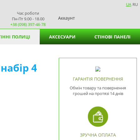
UA
RU
Час роботи
Аккаунт
Пн-Пт 9.00 - 18.00
+38 (098) 397-46-78
ІННІ ПОЛИЦІ
АКСЕСУАРИ
СТІНОВІ ПАНЕЛІ
Кошики для зберігання
набір 4
Підставки для вазонів
Підставки для серветок
ГАРАНТІЯ ПОВЕРНЕННЯ
Обмін товару та повернення
грошей на протязі 14 днів
ЗРУЧНА ОПЛАТА