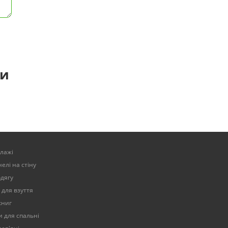
ти
елажі
елі на стіну
одягу
 для взуття
книг
 для спальні