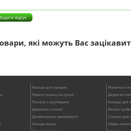
Додати відгук
овари, які можуть Вас зацікави
Комоди для іграшок
Маленькі ст
жі
Навісні полиці на кухню
Дерев'яні пан
Пенали з шухлядами
Комоди для 
Дерев'яні стелажі
Великі тумби
Дизайнерські прикроватні
Стелажі для 
к
Комоди вузькі
Шафи пенали