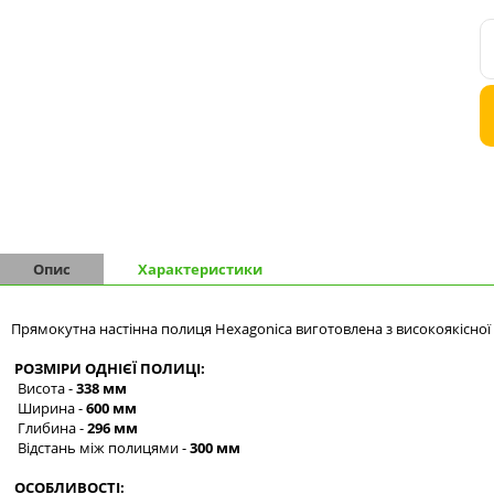
Комоди на 9 шухляд
Комоди на 10 шухляд
Опис
Характеристики
Прямокутна настінна полиця Hexagonica виготовлена з високоякісної
РОЗМІРИ ОДНІЄЇ ПОЛИЦІ:
Висота -
338 мм
Ширина -
600 мм
Глибина -
296 мм
Відстань між полицями -
300 мм
ОСОБЛИВОСТІ: