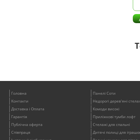
Т
Головна
Панелі Соти
Контакти
Недорогі дерев'яні стела
Доставка і Оплата
Комоди високі
Гарантія
Приліжкові тумби лофт
Публічна оферта
Стелажі для спальні
Співпраця
Дитячі полиці для іграшо