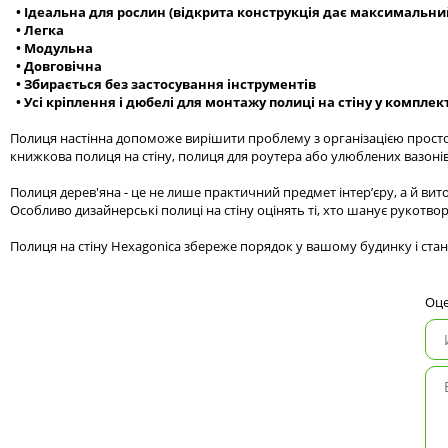
• Ідеальна для рослин (відкрита конструкція дає максимальний
• Легка
• Модульна
• Довговічна
• Збирається без застосування інструментів
• Усі кріплення і дюбелі для монтажу полиці на стіну у комплек
Полиця настінна допоможе вирішити проблему з організацією простору
книжкова полиця на стіну, полиця для роутера або улюблених вазонів
Полиця дерев'яна - це не лише практичний предмет інтер’єру, а й ви
Особливо дизайнерські полиці на стіну оцінять ті, хто шанує рукотво
Полиця на стіну Hexagonica збереже порядок у вашому будинку і стан
Оце