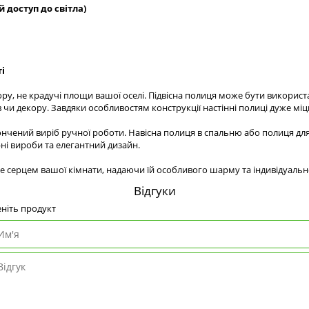
 доступ до світла)
ті
, не крадучі площи вашої оселі. Підвісна полиця може бути використана
 чи декору. Завдяки особливостям конструкції настінні полиці дуже м
тончений виріб ручної роботи. Навісна полиця в спальню або полиця дл
рні вироби та елегантний дизайн.
е серцем вашої кімнати, надаючи їй особливого шарму та індивідуально
Відгуки
ніть продукт