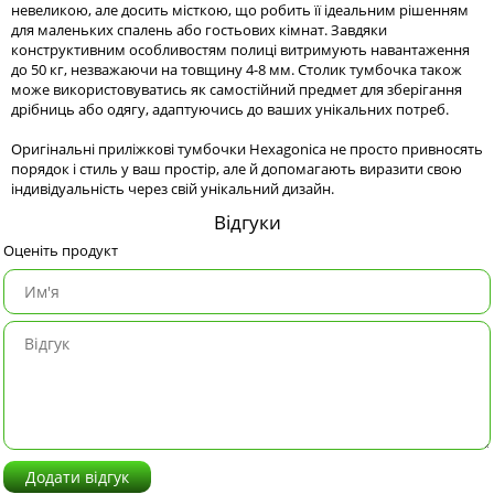
невеликою, але досить місткою, що робить її ідеальним рішенням
для маленьких спалень або гостьових кімнат. Завдяки
конструктивним особливостям полиці витримують навантаження
до 50 кг, незважаючи на товщину 4-8 мм. Столик тумбочка також
може використовуватись як самостійний предмет для зберігання
дрібниць або одягу, адаптуючись до ваших унікальних потреб.
Оригінальні приліжкові тумбочки Hexagonica не просто привносять
порядок і стиль у ваш простір, але й допомагають виразити свою
індивідуальність через свій унікальний дизайн.
Відгуки
Оценіть продукт
Додати відгук