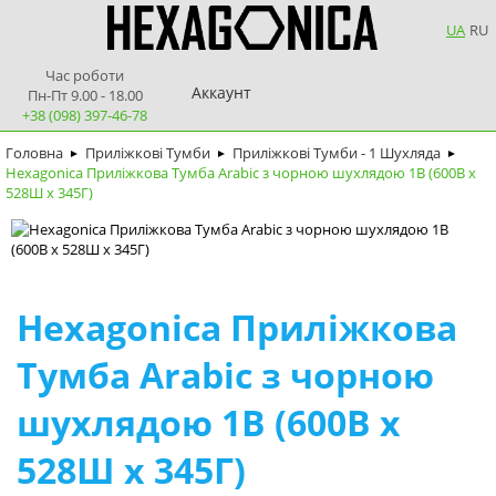
UA
RU
Час роботи
Аккаунт
Пн-Пт 9.00 - 18.00
+38 (098) 397-46-78
Головна
Приліжкові Тумби
Приліжкові Тумби - 1 Шухляда
►
►
►
Hexagonica Приліжкова Тумба Arabic з чорною шухлядою 1В (600В х
528Ш х 345Г)
Hexagonica Приліжкова
Тумба Arabic з чорною
шухлядою 1В (600В х
528Ш х 345Г)