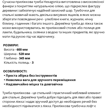
Сучасна приліжкова тумба Hexagonica виготовлена з високоякісної
фанери з покриттям натуральною олією, що підкреслює фактуру
деревини і забезпечує надійний захисний шар. Тумбочки для
спальні зазвичай мають декілька висувних ящиків, в яких можна
зберігати повсякденні речі - улюблені книги, журнали, нічну
білизну, годинник і багато іншого. Дерев’яна тумба до ліжка також
може використовуватись як приліжковий столик або полиця для
лампи, будильника, склянки з водою та інших предметів, які зручно
мати під рукою під час відпочинку.
РОЗМІРИ:
Висота -
600 мм
Ширина -
528 мм
Глибина -
345 мм
Кількість полиць -
3
ОСОБЛИВОСТІ:
• Проста збірка без інструментів
• Невелика вага для зручного переміщення
• Надзвичайно міцна та довговічна
Тумба приліжкова - це стильний і практичний меблевий елемент
для спальні. Дерев’яна тумба добре підходить для лівої або правої
сторони ліжка і надає зручний доступ до необхідних речей без
необхідності підніматися з ліжка. Приліжкова тумбочка лофт є