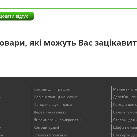
Додати відгук
овари, які можуть Вас зацікави
Комоди для іграшок
Маленькі ст
жі
Навісні полиці на кухню
Дерев'яні пан
Пенали з шухлядами
Комоди для 
Дерев'яні стелажі
Великі тумби
Дизайнерські прикроватні
Стелажі для 
к
Комоди вузькі
Шафи пенали
ні
Стелажі з полками
Етажерки дер