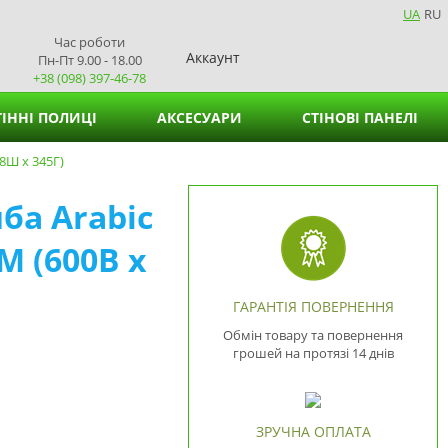
UA
RU
Час роботи
Аккаунт
Пн-Пт 9.00 - 18.00
+38 (098) 397-46-78
ІННІ ПОЛИЦІ
АКСЕСУАРИ
СТІНОВІ ПАНЕЛІ
8Ш х 345Г)
Кошики для зберігання
ба Arabic
Підставки для вазонів
М (600В х
Підставки для серветок
ГАРАНТІЯ ПОВЕРНЕННЯ
Обмін товару та повернення
грошей на протязі 14 днів
ЗРУЧНА ОПЛАТА