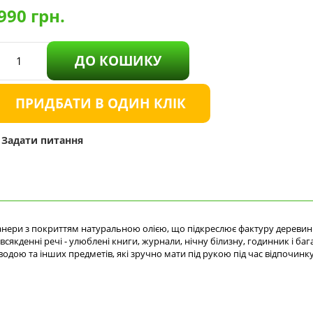
990
грн.
ДО КОШИКУ
ПРИДБАТИ В ОДИН КЛІК
Задати питання
анери з покриттям натуральною олією, що підкреслює фактуру деревини
сякденні речі - улюблені книги, журнали, нічну білизну, годинник і б
одою та інших предметів, які зручно мати під рукою під час відпочинку