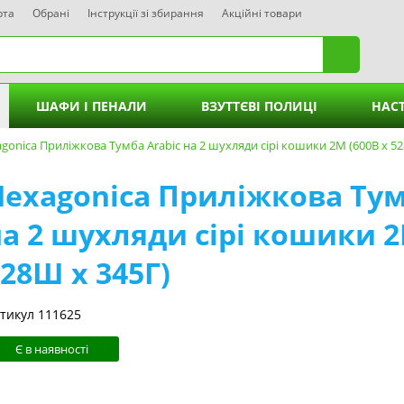
рта
Обрані
Інструкції зі збирання
Акційні товари
ШАФИ І ПЕНАЛИ
ВЗУТТЄВІ ПОЛИЦІ
НАСТ
ві Тумби без ящиків
gonica Приліжкова Тумба Arabic на 2 шухляди сірі кошики 2М (600В х 52
Пенали без шухляд
Hexagonica Приліжкова Тум
і Тумби - 1 Шухляда
Пенали - 3 шухляди
а 2 шухляди сірі кошики 2
ві Тумби - 2 Шухляди
Пенали - 4 шухляди
28Ш х 345Г)
ві Тумби - 3 Шухляди
Пенали - 6 шухляд
ві Тумби - 4 Шухляди
Пенали - 8 шухляд
тикул 111625
Пенали - 9 шухляд
Є в наявності
Пенали - 12 шухляд