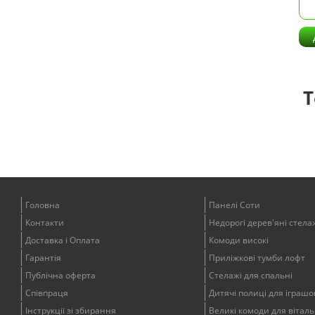
Т
Головна
Панелі Соти
Контакти
Недорогі дерев'яні стела
Доставка і Оплата
Комоди високі
Гарантія
Приліжкові тумби лофт
Публічна оферта
Стелажі для спальні
Співпраця
Дитячі полиці для іграшо
Інструкції зі збирання
Великі комоди для віталь