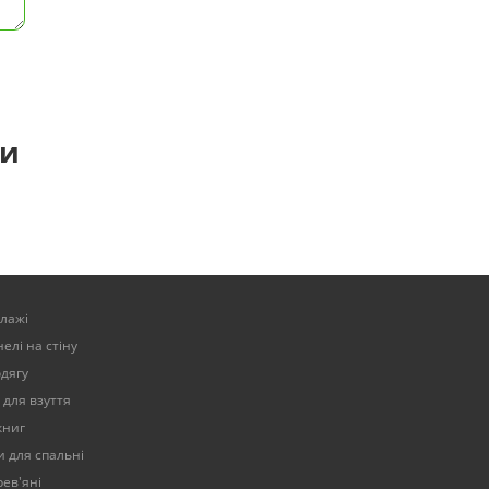
ти
елажі
елі на стіну
одягу
 для взуття
книг
 для спальні
ев'яні