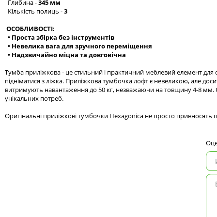
Глибина -
345 мм
Кількість полиць -
3
ОСОБЛИВОСТІ:
• Проста збірка без інструментів
• Невелика вага для зручного переміщення
• Надзвичайно міцна та довговічна
Тумба приліжкова - це стильний і практичний меблевий елемент для сп
підніматися з ліжка. Приліжкова тумбочка лофт є невеликою, але до
витримують навантаження до 50 кг, незважаючи на товщину 4-8 мм. 
унікальних потреб.
Оригінальні приліжкові тумбочки Hexagonica не просто привносять по
Оце