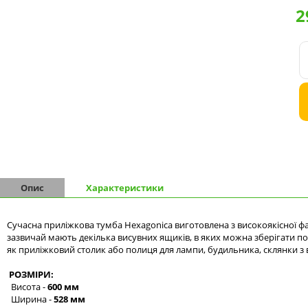
2
Комоди на 9 шухляд
Комоди на 10 шухляд
Опис
Характеристики
Сучасна приліжкова тумба Hexagonica виготовлена з високоякісної ф
зазвичай мають декілька висувних ящиків, в яких можна зберігати пов
як приліжковий столик або полиця для лампи, будильника, склянки з в
РОЗМІРИ:
Висота -
600 мм
Ширина -
528 мм