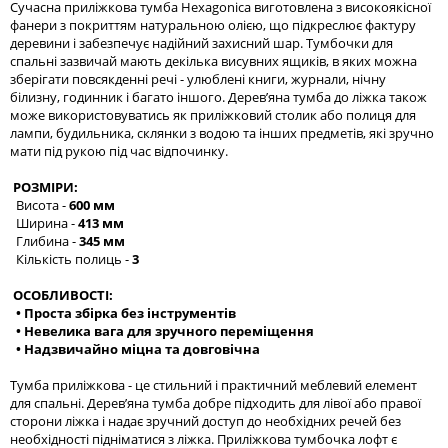
Сучасна приліжкова тумба Hexagonica виготовлена з високоякісної
фанери з покриттям натуральною олією, що підкреслює фактуру
деревини і забезпечує надійний захисний шар. Тумбочки для
спальні зазвичай мають декілька висувних ящиків, в яких можна
зберігати повсякденні речі - улюблені книги, журнали, нічну
білизну, годинник і багато іншого. Дерев’яна тумба до ліжка також
може використовуватись як приліжковий столик або полиця для
лампи, будильника, склянки з водою та інших предметів, які зручно
мати під рукою під час відпочинку.
РОЗМІРИ:
Висота -
600 мм
Ширина -
413 мм
Глибина -
345 мм
Кількість полиць -
3
ОСОБЛИВОСТІ:
• Проста збірка без інструментів
• Невелика вага для зручного переміщення
• Надзвичайно міцна та довговічна
Тумба приліжкова - це стильний і практичний меблевий елемент
для спальні. Дерев’яна тумба добре підходить для лівої або правої
сторони ліжка і надає зручний доступ до необхідних речей без
необхідності підніматися з ліжка. Приліжкова тумбочка лофт є