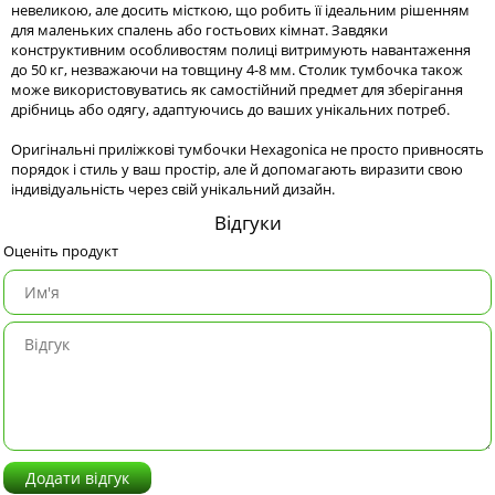
невеликою, але досить місткою, що робить її ідеальним рішенням
для маленьких спалень або гостьових кімнат. Завдяки
конструктивним особливостям полиці витримують навантаження
до 50 кг, незважаючи на товщину 4-8 мм. Столик тумбочка також
може використовуватись як самостійний предмет для зберігання
дрібниць або одягу, адаптуючись до ваших унікальних потреб.
Оригінальні приліжкові тумбочки Hexagonica не просто привносять
порядок і стиль у ваш простір, але й допомагають виразити свою
індивідуальність через свій унікальний дизайн.
Відгуки
Оценіть продукт
Додати відгук