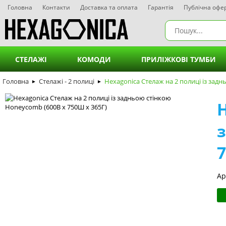
Головна
Контакти
Доставка та оплата
Гарантія
Публічна офе
СТЕЛАЖІ
КОМОДИ
ПРИЛІЖКОВІ ТУМБИ
Головна
Стелажі - 2 полиці
Стелажі - 3 полиці
Hexagonica Стелаж на 2 полиці із зад
Комоди на 2 шухляди
Приліжко
►
►
H
Стелажі - 4 полиці
Комоди на 3 шухляди
Приліжков
Стелажі - 5 полиць
Комоди на 4 шухляди
Приліжко
7
Стелажі - 6 полиць
Комоди на 5 шухляд
Приліжко
Комоди на 6 шухляд
Приліжко
Ар
Комоди на 7 шухляд
Комоди на 8 шухляд