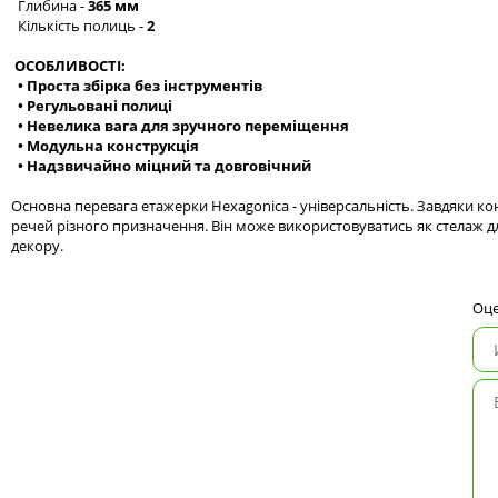
Глибина -
365 мм
Кількість полиць -
2
ОСОБЛИВОСТІ:
• Проста збірка без інструментів
• Регульовані полиці
• Невелика вага для зручного переміщення
• Модульна конструкція
• Надзвичайно міцний та довговічний
Основна перевага етажерки Hexagonica - універсальність. Завдяки к
речей різного призначення. Він може використовуватись як стелаж дл
декору.
Оце