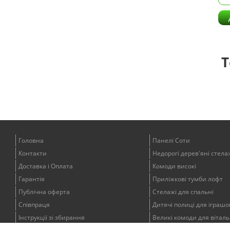
Т
Головна
Панелі Соти
Контакти
Недорогі дерев'яні стела
Доставка і Оплата
Комоди високі
Гарантія
Приліжкові тумби лофт
Публічна оферта
Стелажі для спальні
Співпраця
Дитячі полиці для іграшо
Інструкції зі збирання
Великі комоди для віталь