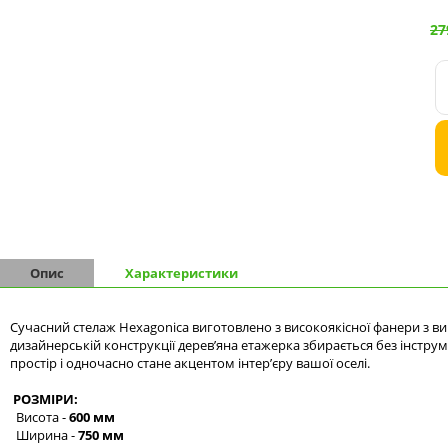
Комоди на 9 шухляд
27
Комоди на 10 шухляд
Опис
Характеристики
Сучасний стелаж Hexagonica виготовлено з високоякісної фанери з ви
дизайнерській конструкції дерев’яна етажерка збирається без інстр
простір і одночасно стане акцентом інтер’єру вашої оселі.
РОЗМІРИ:
Висота -
600 мм
Ширина -
750 мм