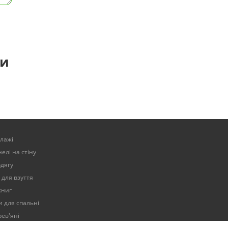
ти
елажі
елі на стіну
одягу
 для взуття
книг
 для спальні
ев'яні