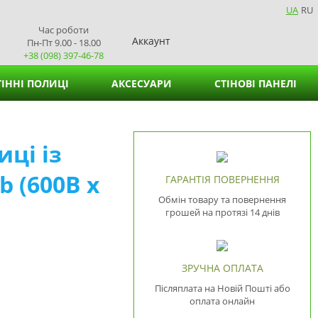
UA
RU
Час роботи
Аккаунт
Пн-Пт 9.00 - 18.00
+38 (098) 397-46-78
ІННІ ПОЛИЦІ
АКСЕСУАРИ
СТІНОВІ ПАНЕЛІ
Кошики для зберігання
иці із
Підставки для вазонів
 (600В х
Підставки для серветок
ГАРАНТІЯ ПОВЕРНЕННЯ
Обмін товару та повернення
грошей на протязі 14 днів
ЗРУЧНА ОПЛАТА
Післяплата на Новій Пошті або
оплата онлайн