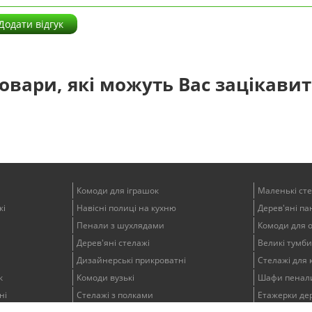
Додати відгук
овари, які можуть Вас зацікави
Комоди для іграшок
Маленькі ст
жі
Навісні полиці на кухню
Дерев'яні пан
Пенали з шухлядами
Комоди для 
Дерев'яні стелажі
Великі тумби
Дизайнерські прикроватні
Стелажі для 
к
Комоди вузькі
Шафи пенали
ні
Стелажі з полками
Етажерки дер