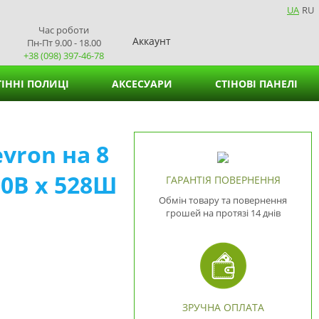
UA
RU
Час роботи
Аккаунт
Пн-Пт 9.00 - 18.00
+38 (098) 397-46-78
ІННІ ПОЛИЦІ
АКСЕСУАРИ
СТІНОВІ ПАНЕЛІ
Кошики для зберігання
vron на 8
Підставки для вазонів
00В х 528Ш
Підставки для серветок
ГАРАНТІЯ ПОВЕРНЕННЯ
Обмін товару та повернення
грошей на протязі 14 днів
ЗРУЧНА ОПЛАТА