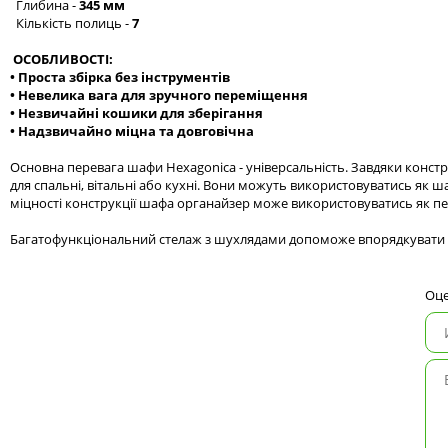
Глибина -
345 мм
Кількість полиць -
7
ОСОБЛИВОСТІ:
• Проста збірка без інструментів
• Невелика вага для зручного переміщення
• Незвичайні кошики для зберігання
• Надзвичайно міцна та довговічна
Основна перевага шафи Hexagonica - універсальність. Завдяки конс
для спальні, вітальні або кухні. Вони можуть використовуватись як 
міцності конструкції шафа органайзер може використовуватись як пе
Багатофункціональний стелаж з шухлядами допоможе впорядкувати ваш
Оце