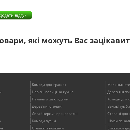
Додати відгук
овари, які можуть Вас зацікави
Комоди для іграшок
Маленькі ст
жі
Навісні полиці на кухню
Дерев'яні пан
Пенали з шухлядами
Комоди для 
Дерев'яні стелажі
Великі тумби
Дизайнерські прикроватні
Стелажі для 
к
Комоди вузькі
Шафи пенали
ні
Стелажі з полками
Етажерки дер