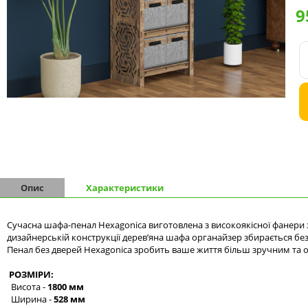
9
Комоди на 9 шухляд
Комоди на 10 шухляд
Опис
Характеристики
Сучасна шафа-пенал Hexagonica виготовлена з високоякісної фанери з
дизайнерській конструкції дерев’яна шафа органайзер збирається без 
Пенал без дверей Hexagonica зробить ваше життя більш зручним та 
РОЗМІРИ:
Висота -
1800 мм
Ширина -
528 мм