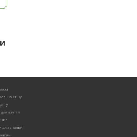
ти
елажі
елі на стіну
одягу
 для взуття
книг
 для спальні
ев'яні