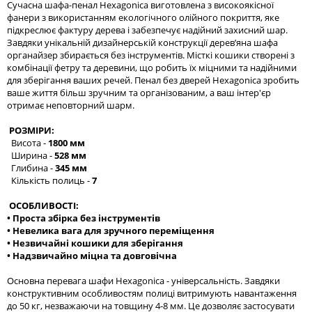
Сучасна шафа-пенал Hexagonica виготовлена з високоякісної
фанери з використанням екологічного олійного покриття, яке
підкреслює фактуру дерева і забезпечує надійний захисний шар.
Завдяки унікальній дизайнерській конструкції дерев’яна шафа
органайзер збирається без інструментів. Місткі кошики створені з
комбінації фетру та деревини, що робить їх міцними та надійними
для зберігання ваших речей. Пенал без дверей Hexagonica зробить
ваше життя більш зручним та організованим, а ваш інтер'єр
отримає неповторний шарм.
РОЗМІРИ:
Висота -
1800 мм
Ширина -
528 мм
Глибина -
345 мм
Кількість полиць -
7
ОСОБЛИВОСТІ:
• Проста збірка без інструментів
• Невелика вага для зручного переміщення
• Незвичайні кошики для зберігання
• Надзвичайно міцна та довговічна
Основна перевага шафи Hexagonica - універсальність. Завдяки
конструктивним особливостям полиці витримують навантаження
до 50 кг, незважаючи на товщину 4-8 мм. Це дозволяє застосувати