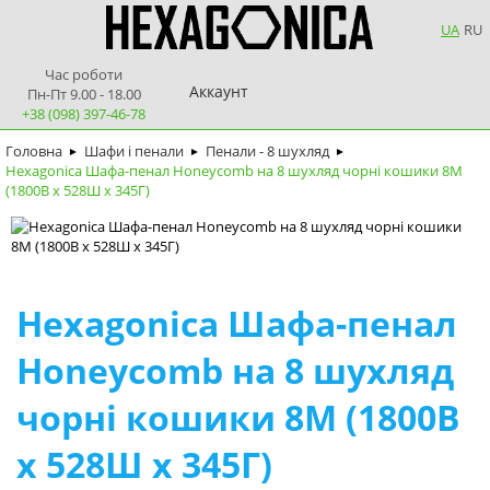
UA
RU
Час роботи
Аккаунт
Пн-Пт 9.00 - 18.00
+38 (098) 397-46-78
Головна
Шафи і пенали
Пенали - 8 шухляд
►
►
►
Hexagonica Шафа-пенал Honeycomb на 8 шухляд чорні кошики 8М
(1800В х 528Ш х 345Г)
Hexagonica Шафа-пенал
Honeycomb на 8 шухляд
чорні кошики 8М (1800В
х 528Ш х 345Г)