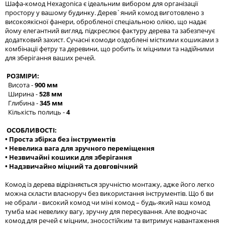
Шафа-комод Hexagonica є ідеальним вибором для організації
простору у вашому будинку. Дерев`яний комод виготовлено з
високоякісної фанери, обробленої спеціальною олією, що надає
йому елегантний вигляд, підкреслює фактуру дерева та забезпечує
додатковий захист. Сучасні комоди оздоблені місткими кошиками з
комбінації фетру та деревини, що робить їх міцними та надійними
для зберігання ваших речей.
РОЗМІРИ:
Висота -
900 мм
Ширина -
528 мм
Глибина -
345 мм
Кількість полиць -
4
ОСОБЛИВОСТІ:
• Проста збірка без інструментів
• Невелика вага для зручного переміщення
• Незвичайні кошики для зберігання
• Надзвичайно міцний та довговічний
Комод із дерева відрізняється зручністю монтажу, адже його легко
можна скласти власноруч без використання інструментів. Що б ви
не обрали - високий комод чи міні комод – будь-який наш комод
тумба має невелику вагу, зручну для пересування. Але водночас
комод для речей є міцним, зносостійким та витримує навантаження