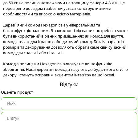
до 50 кг на полицю незважаючи на товщину фанери 4-8 мм. Це
перевірено досвідом і забезпечується конструктивними
особливостями та високою якістю матеріалів.
Дерев`яний комод Hexagonica є універсальним та
багатофункціональним. В залежності від ваших потреб він може
бути використаний в різних приміщеннях як комод для взуття,
комод стелаж для іграшок або дитячий комод. Безліч варіантів
розмірів та декорування дозволяють обрати саме свій сучасний
комод для спальні або вітальні.
Комод з полицями Hexagonica виконує не лише функцію
зберігання. Наші дерев'яні комоди пасують до будь-якого стилю
декору і стануть яскравим акцентом інтер’єру вашої оселі.
Відгуки
Оценіть продукт