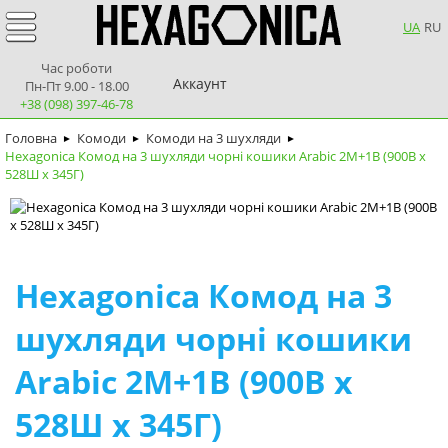
UA
RU
Час роботи
Аккаунт
Пн-Пт 9.00 - 18.00
+38 (098) 397-46-78
Головна
Комоди
Комоди на 3 шухляди
►
►
►
Hexagonica Комод на 3 шухляди чорні кошики Arabic 2М+1В (900В х
528Ш х 345Г)
Hexagonica Комод на 3
шухляди чорні кошики
Arabic 2М+1В (900В х
528Ш х 345Г)