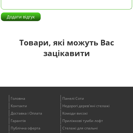
Додати відгук
Товари, які можуть Вас
зацікавити
Головна
Панелі Соти
Контакти
Недорогі дерев'яні стелажі
Доставка і Оплата
Комоди високі
Гарантія
Приліжкові тумби лофт
Публічна оферта
Стелажі для спальні