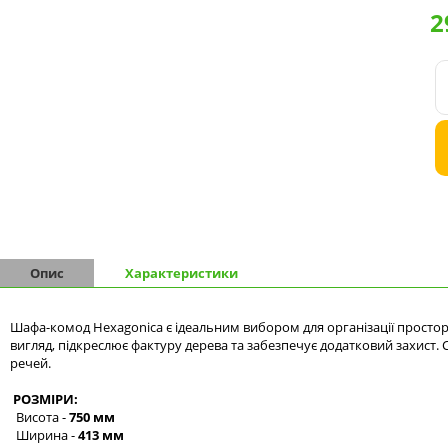
2
Комоди на 9 шухляд
Комоди на 10 шухляд
Опис
Характеристики
Шафа-комод Hexagonica є ідеальним вибором для організації просто
вигляд, підкреслює фактуру дерева та забезпечує додатковий захист.
речей.
РОЗМІРИ:
Висота -
750 мм
Ширина -
413 мм