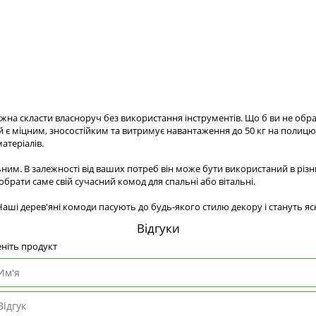
ожна скласти власноруч без використання інструментів. Що б ви не обр
ей є міцним, зносостійким та витримує навантаження до 50 кг на полиц
атеріалів.
им. В залежності від ваших потреб він може бути використаний в різн
обрати саме свій сучасний комод для спальні або вітальні.
ші дерев'яні комоди пасують до будь-якого стилю декору і стануть яск
Відгуки
ніть продукт