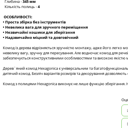
Глибина -
345 мм
Кількість полиць -
4
ОСОБЛИВОСТІ:
• Проста збірка без інструментів
• Невелика вага для зручного переміщення
• Незвичайні кошики для зберігання
• Надзвичайно міцний та довговічний
Комод із дерева відрізняється зручністю монтажу, адже його легко м
невелику вагу, зручну для пересування. Але водночас комод для реч
забезпечується конструктивними особливостями та високою якістю м
Дерев`яний комод Hexagonica є універсальним та багатофункціональн
дитячий комод. Безліч варіантів розмірів та декорування дозволяють 
Комод з полицями Hexagonica виконує не лише функцію зберігання. На
Оце