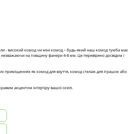
али - високий комод чи міні комод – будь-який наш комод тумба має
ю незважаючи на товщину фанери 4-8 мм. Це перевірено досвідом і
их приміщеннях як комод для взуття, комод стелаж для іграшок або
равим акцентом інтер’єру вашої оселі.