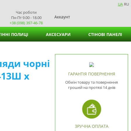
UA
RU
Час роботи
Аккаунт
Пн-Пт 9.00 - 18.00
+38 (098) 397-46-78
ІННІ ПОЛИЦІ
АКСЕСУАРИ
СТІНОВІ ПАНЕЛІ
Кошики для зберігання
ляди чорні
Підставки для вазонів
413Ш х
Підставки для серветок
ГАРАНТІЯ ПОВЕРНЕННЯ
Обмін товару та повернення
грошей на протязі 14 днів
ЗРУЧНА ОПЛАТА