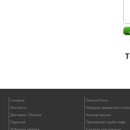
Т
Головна
Панелі Соти
Контакти
Недорогі дерев'яні стела
Доставка і Оплата
Комоди високі
Гарантія
Приліжкові тумби лофт
Публічна оферта
Стелажі для спальні