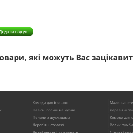
Додати відгук
овари, які можуть Вас зацікави
Комоди для іграшок
Маленькі ст
жі
Навісні полиці на кухню
Дерев'яні пан
Пенали з шухлядами
Комоди для 
Дерев'яні стелажі
Великі тумби
Дизайнерські прикроватні
Стелажі для 