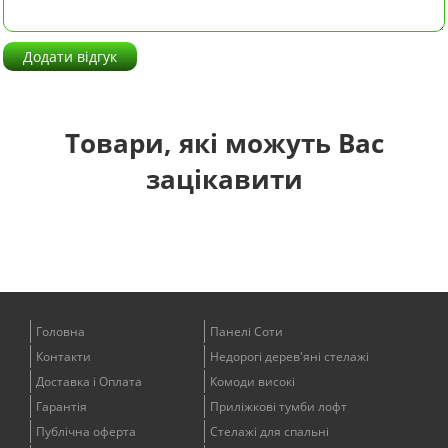
Додати відгук
Товари, які можуть Вас
зацікавити
Головна
Панелі Соти
Контакти
Недорогі дерев'яні стелажі
Доставка і Оплата
Комоди високі
Гарантія
Приліжкові тумби лофт
Публічна оферта
Стелажі для спальні