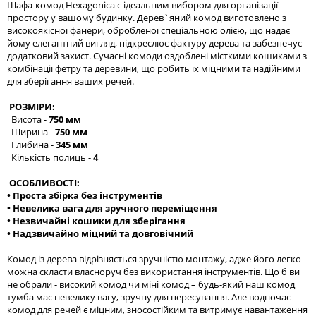
Шафа-комод Hexagonica є ідеальним вибором для організації
простору у вашому будинку. Дерев`яний комод виготовлено з
високоякісної фанери, обробленої спеціальною олією, що надає
йому елегантний вигляд, підкреслює фактуру дерева та забезпечує
додатковий захист. Сучасні комоди оздоблені місткими кошиками з
комбінації фетру та деревини, що робить їх міцними та надійними
для зберігання ваших речей.
РОЗМІРИ:
Висота -
750 мм
Ширина -
750 мм
Глибина -
345 мм
Кількість полиць -
4
ОСОБЛИВОСТІ:
• Проста збірка без інструментів
• Невелика вага для зручного переміщення
• Незвичайні кошики для зберігання
• Надзвичайно міцний та довговічний
Комод із дерева відрізняється зручністю монтажу, адже його легко
можна скласти власноруч без використання інструментів. Що б ви
не обрали - високий комод чи міні комод – будь-який наш комод
тумба має невелику вагу, зручну для пересування. Але водночас
комод для речей є міцним, зносостійким та витримує навантаження