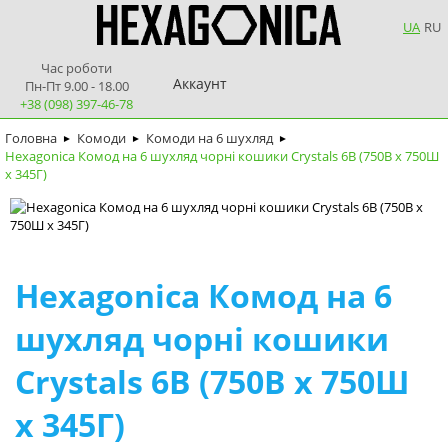
UA
RU
Час роботи
Аккаунт
Пн-Пт 9.00 - 18.00
+38 (098) 397-46-78
Головна
Комоди
Комоди на 6 шухляд
►
►
►
Hexagonica Комод на 6 шухляд чорні кошики Crystals 6В (750В х 750Ш
х 345Г)
Hexagonica Комод на 6
шухляд чорні кошики
Crystals 6В (750В х 750Ш
х 345Г)