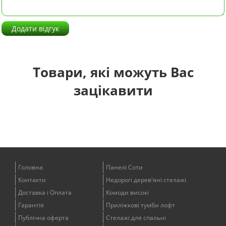
Додати відгук
Товари, які можуть Вас
зацікавити
Головна
Панелі Соти
Контакти
Недорогі дерев'яні стелажі
Доставка і Оплата
Комоди високі
Гарантія
Приліжкові тумби лофт
Публічна оферта
Стелажі для спальні