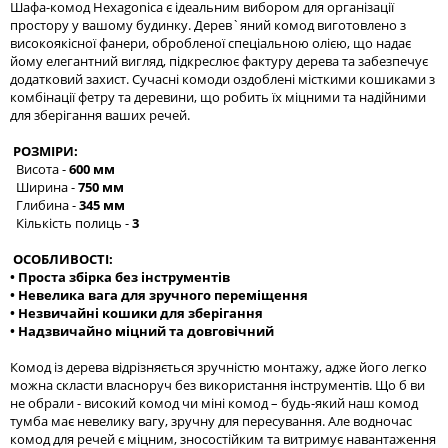
Шафа-комод Hexagonica є ідеальним вибором для організації
простору у вашому будинку. Дерев`яний комод виготовлено з
високоякісної фанери, обробленої спеціальною олією, що надає
йому елегантний вигляд, підкреслює фактуру дерева та забезпечує
додатковий захист. Сучасні комоди оздоблені місткими кошиками з
комбінації фетру та деревини, що робить їх міцними та надійними
для зберігання ваших речей.
РОЗМІРИ:
Висота -
600 мм
Ширина -
750 мм
Глибина -
345 мм
Кількість полиць -
3
ОСОБЛИВОСТІ:
• Проста збірка без інструментів
• Невелика вага для зручного переміщення
• Незвичайні кошики для зберігання
• Надзвичайно міцний та довговічний
Комод із дерева відрізняється зручністю монтажу, адже його легко
можна скласти власноруч без використання інструментів. Що б ви
не обрали - високий комод чи міні комод – будь-який наш комод
тумба має невелику вагу, зручну для пересування. Але водночас
комод для речей є міцним, зносостійким та витримує навантаження