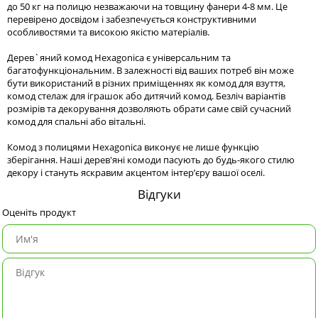
до 50 кг на полицю незважаючи на товщину фанери 4-8 мм. Це
перевірено досвідом і забезпечується конструктивними
особливостями та високою якістю матеріалів.
Дерев`яний комод Hexagonica є універсальним та
багатофункціональним. В залежності від ваших потреб він може
бути використаний в різних приміщеннях як комод для взуття,
комод стелаж для іграшок або дитячий комод. Безліч варіантів
розмірів та декорування дозволяють обрати саме свій сучасний
комод для спальні або вітальні.
Комод з полицями Hexagonica виконує не лише функцію
зберігання. Наші дерев'яні комоди пасують до будь-якого стилю
декору і стануть яскравим акцентом інтер’єру вашої оселі.
Відгуки
Оценіть продукт