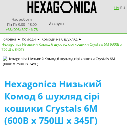
UA
RU
Час роботи
Аккаунт
Пн-Пт 9.00 - 18.00
+38 (098) 397-46-78
Головна
Комоди
Комоди на 6 шухляд
►
►
►
Hexagonica Низький Комод 6 шухляд сірі кошики Crystals 6М (600В х
750Ш х 345Г)
Hexagonica Низький
Комод 6 шухляд сірі
кошики Crystals 6М
(600В х 750Ш х 345Г)