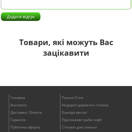
Додати відгук
Товари, які можуть Вас
зацікавити
Головна
Панелі Соти
Контакти
Недорогі дерев'яні стелажі
Доставка і Оплата
Комоди високі
Гарантія
Приліжкові тумби лофт
Публічна оферта
Стелажі для спальні