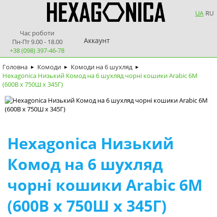
UA
RU
Час роботи
Аккаунт
Пн-Пт 9.00 - 18.00
+38 (098) 397-46-78
Головна
Комоди
Комоди на 6 шухляд
►
►
►
Hexagonica Низький Комод на 6 шухляд чорні кошики Arabic 6М
(600В х 750Ш х 345Г)
Hexagonica Низький
Комод на 6 шухляд
чорні кошики Arabic 6М
(600В х 750Ш х 345Г)