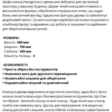
Шафа-комод Hexagonica є ідеальним вибором для організації
простору у вашому будинку. Дерев`яний комод виготовлено з
високоякісної фанери, обробленої спеціальною олією, що надає
йому елегантний вигляд, підкреслює фактуру дерева та забезпечує
додатковий захист. Сучасні комоди оздоблені місткими кошиками з
комбінації фетру та деревини, що робить їх міцними та надійними
для зберігання ваших речей.
РОЗМІРИ:
Висота -
600 мм
Ширина -
750 мм
Глибина -
345 мм
Кількість полиць -
3
ОСОБЛИВОСТІ:
• Проста збірка без інструментів
• Невелика вага для зручного переміщення
• Незвичайні кошики для зберігання
• Надзвичайно міцний та довговічний
Комод із дерева відрізняється зручністю монтажу, адже його легко
можна скласти власноруч без використання інструментів. Що б ви
не обрали - високий комод чи міні комод – будь-який наш комод
тумба має невелику вагу, зручну для пересування. Але водночас
комод для речей є міцним, зносостійким та витримує навантаження