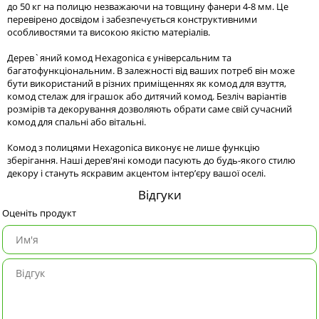
до 50 кг на полицю незважаючи на товщину фанери 4-8 мм. Це
перевірено досвідом і забезпечується конструктивними
особливостями та високою якістю матеріалів.
Дерев`яний комод Hexagonica є універсальним та
багатофункціональним. В залежності від ваших потреб він може
бути використаний в різних приміщеннях як комод для взуття,
комод стелаж для іграшок або дитячий комод. Безліч варіантів
розмірів та декорування дозволяють обрати саме свій сучасний
комод для спальні або вітальні.
Комод з полицями Hexagonica виконує не лише функцію
зберігання. Наші дерев'яні комоди пасують до будь-якого стилю
декору і стануть яскравим акцентом інтер’єру вашої оселі.
Відгуки
Оценіть продукт