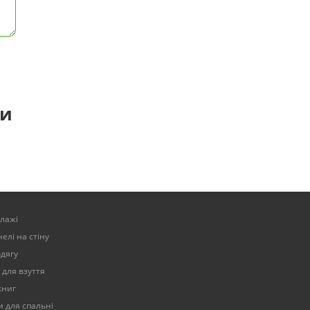
ти
елажі
елі на стіну
одягу
 для взуття
книг
 для спальні