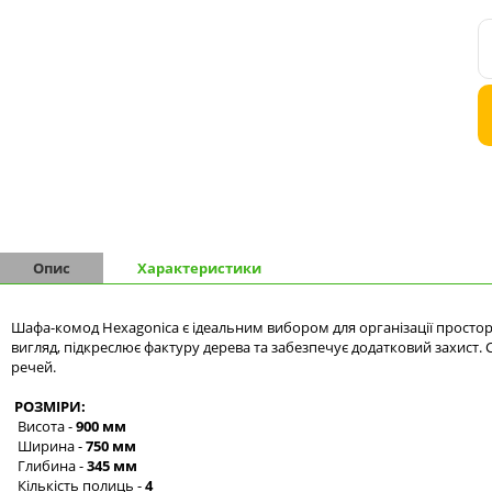
Комоди на 9 шухляд
Комоди на 10 шухляд
Опис
Характеристики
Шафа-комод Hexagonica є ідеальним вибором для організації просто
вигляд, підкреслює фактуру дерева та забезпечує додатковий захист.
речей.
РОЗМІРИ:
Висота -
900 мм
Ширина -
750 мм
Глибина -
345 мм
Кількість полиць -
4