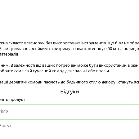
ожна скласти власноруч без використання інструментів. Що б ви не обр
ей є міцним, зносостійким та витримує навантаження до 50 кг на полиц
атеріалів.
им. В залежності від ваших потреб він може бути використаний в різн
обрати саме свій сучасний комод для спальні або вітальні.
ші дерев'яні комоди пасують до будь-якого стилю декору і стануть яск
Відгуки
ніть продукт