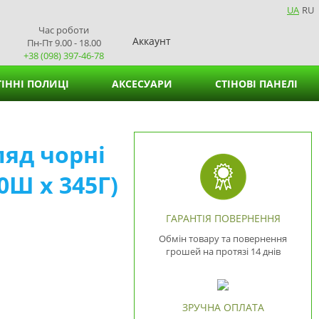
UA
RU
Час роботи
Аккаунт
Пн-Пт 9.00 - 18.00
+38 (098) 397-46-78
ІННІ ПОЛИЦІ
АКСЕСУАРИ
СТІНОВІ ПАНЕЛІ
Кошики для зберігання
ляд чорні
Підставки для вазонів
0Ш х 345Г)
Підставки для серветок
ГАРАНТІЯ ПОВЕРНЕННЯ
Обмін товару та повернення
грошей на протязі 14 днів
ЗРУЧНА ОПЛАТА