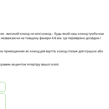
али - високий комод чи міні комод – будь-який наш комод тумба має
ю незважаючи на товщину фанери 4-8 мм. Це перевірено досвідом і
их приміщеннях як комод для взуття, комод стелаж для іграшок або
равим акцентом інтер’єру вашої оселі.