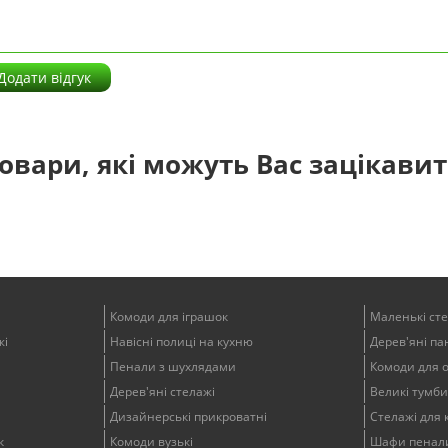
Додати відгук
овари, які можуть Вас зацікави
Комоди для іграшок
Маленькі ст
жі
Навісні полиці на кухню
Дерев'яні пан
Пенали з шухлядами
Комоди для 
Дерев'яні стелажі
Великі тумби
Дизайнерські прикроватні
Стелажі для 
к
Комоди вузькі
Шафи пенали