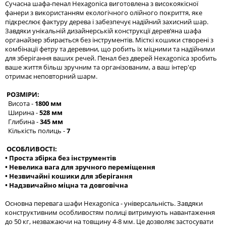
Сучасна шафа-пенал Hexagonica виготовлена з високоякісної
фанери з використанням екологічного олійного покриття, яке
підкреслює фактуру дерева і забезпечує надійний захисний шар.
Завдяки унікальній дизайнерській конструкції дерев’яна шафа
органайзер збирається без інструментів. Місткі кошики створені з
комбінації фетру та деревини, що робить їх міцними та надійними
для зберігання ваших речей. Пенал без дверей Hexagonica зробить
ваше життя більш зручним та організованим, а ваш інтер'єр
отримає неповторний шарм.
РОЗМІРИ:
Висота -
1800 мм
Ширина -
528 мм
Глибина -
345 мм
Кількість полиць -
7
ОСОБЛИВОСТІ:
• Проста збірка без інструментів
• Невелика вага для зручного переміщення
• Незвичайні кошики для зберігання
• Надзвичайно міцна та довговічна
Основна перевага шафи Hexagonica - універсальність. Завдяки
конструктивним особливостям полиці витримують навантаження
до 50 кг, незважаючи на товщину 4-8 мм. Це дозволяє застосувати