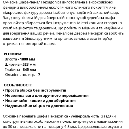
Сучасна шафа-пенал Hexagonica виготовлена з високоякісної
фанери з використанням екологічного олійного покриття, яке
підкреслює фактуру дерева і забезпечує надійний захисний шар.
Завдяки унікальній дизайнерській конструкції дерев’яна шафа
органайзер збирається без інструментів. Місткі кошики створені з
комбінації фетру та деревини, що робить їх міцними та надійними
для зберігання ваших речей. Пенал без дверей Hexagonica зробить
ваше життя більш зручним та організованим, а ваш інтер'єр
отримає неповторний шарм.
РОЗМІРИ:
Висота -
1800 мм
Ширина -
528 мм
Глибина -
345 мм
Кількість полиць -
7
ОСОБЛИВОСТІ:
• Проста збірка без інструментів
• Невелика вага для зручного переміщення
• Незвичайні кошики для зберігання
• Надзвичайно міцна та довговічна
Основна перевага шафи Hexagonica - універсальність. Завдяки
конструктивним особливостям полиці витримують навантаження
до 50 кг, незважаючи на товщину 4-8 мм. Це дозволяє застосувати