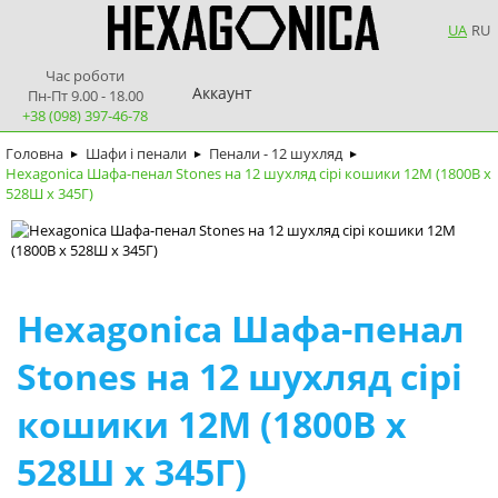
UA
RU
Час роботи
Аккаунт
Пн-Пт 9.00 - 18.00
+38 (098) 397-46-78
Головна
Шафи і пенали
Пенали - 12 шухляд
►
►
►
Hexagonica Шафа-пенал Stones на 12 шухляд сірі кошики 12М (1800В х
528Ш х 345Г)
Hexagonica Шафа-пенал
Stones на 12 шухляд сірі
кошики 12М (1800В х
528Ш х 345Г)