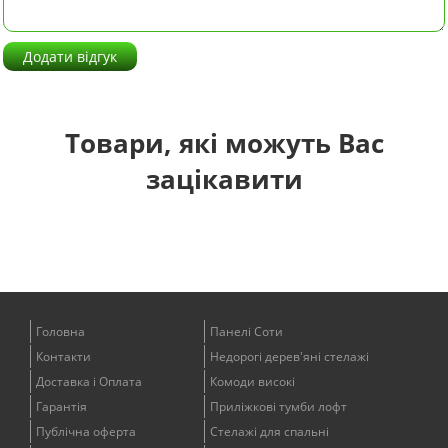
Додати відгук
Товари, які можуть Вас
зацікавити
Головна
Панелі Соти
Контакти
Недорогі дерев'яні стелажі
Доставка і Оплата
Комоди високі
Гарантія
Приліжкові тумби лофт
Публічна оферта
Стелажі для спальні