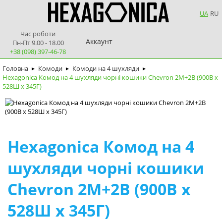
UA
RU
Час роботи
Аккаунт
Пн-Пт 9.00 - 18.00
+38 (098) 397-46-78
Головна
Комоди
Комоди на 4 шухляди
►
►
►
Hexagonica Комод на 4 шухляди чорні кошики Chevron 2М+2В (900В х
528Ш х 345Г)
Hexagonica Комод на 4
шухляди чорні кошики
Chevron 2М+2В (900В х
528Ш х 345Г)