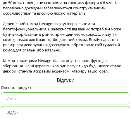
до 50 кг на полицю незважаючи на товщину фанери 4-8 мм. Це
перевірено досвідом і забезпечується конструктивними
особливостями та високою якістю матеріалів.
Дерев`яний комод Hexagonica є універсальним та
багатофункціональним. В залежності від ваших потреб він може
бути використаний в різних приміщеннях як комод для взуття,
комод стелаж для іграшок або дитячий комод. Безліч варіантів
розмірів та декорування дозволяють обрати саме свій сучасний
комод для спальні або вітальні.
Комод з полицями Hexagonica виконує не лише функцію
зберігання. Наші дерев'яні комоди пасують до будь-якого стилю
декору і стануть яскравим акцентом інтер’єру вашої оселі.
Відгуки
Оценіть продукт