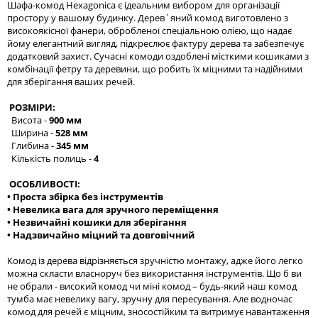
Шафа-комод Hexagonica є ідеальним вибором для організації
простору у вашому будинку. Дерев`яний комод виготовлено з
високоякісної фанери, обробленої спеціальною олією, що надає
йому елегантний вигляд, підкреслює фактуру дерева та забезпечує
додатковий захист. Сучасні комоди оздоблені місткими кошиками з
комбінації фетру та деревини, що робить їх міцними та надійними
для зберігання ваших речей.
РОЗМІРИ:
Висота -
900 мм
Ширина -
528 мм
Глибина -
345 мм
Кількість полиць -
4
ОСОБЛИВОСТІ:
• Проста збірка без інструментів
• Невелика вага для зручного переміщення
• Незвичайні кошики для зберігання
• Надзвичайно міцний та довговічний
Комод із дерева відрізняється зручністю монтажу, адже його легко
можна скласти власноруч без використання інструментів. Що б ви
не обрали - високий комод чи міні комод – будь-який наш комод
тумба має невелику вагу, зручну для пересування. Але водночас
комод для речей є міцним, зносостійким та витримує навантаження