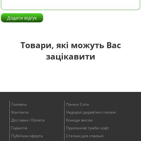
Додати відгук
Товари, які можуть Вас
зацікавити
Головна
Панелі Соти
Контакти
Недорогі дерев'яні стелажі
Доставка і Оплата
Комоди високі
Гарантія
Приліжкові тумби лофт
Публічна оферта
Стелажі для спальні