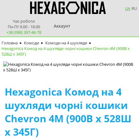
UA
RU
Час роботи
Аккаунт
Пн-Пт 9.00 - 18.00
+38 (098) 397-46-78
Головна
Комоди
Комоди на 4 шухляди
►
►
►
Hexagonica Комод на 4 шухляди чорні кошики Chevron 4М (900В х
528Ш х 345Г)
Hexagonica Комод на 4
шухляди чорні кошики
Chevron 4М (900В х 528Ш
х 345Г)