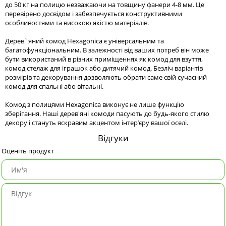
до 50 кг на полицю незважаючи на товщину фанери 4-8 мм. Це
перевірено досвідом і забезпечується конструктивними
особливостями та високою якістю матеріалів.
Дерев`яний комод Hexagonica є універсальним та
багатофункціональним. В залежності від ваших потреб він може
бути використаний в різних приміщеннях як комод для взуття,
комод стелаж для іграшок або дитячий комод. Безліч варіантів
розмірів та декорування дозволяють обрати саме свій сучасний
комод для спальні або вітальні.
Комод з полицями Hexagonica виконує не лише функцію
зберігання. Наші дерев'яні комоди пасують до будь-якого стилю
декору і стануть яскравим акцентом інтер’єру вашої оселі.
Відгуки
Оценіть продукт