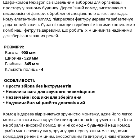
Шафа-комод Hexagonica є ідеальним вибором для організації
простору у вашому будинку. Дерев`яний комод виготовлено з
високоякісної фанери, обробленої спеціальною олією, що надає
йому елегантний вигляд, підкреслює фактуру дерева та забезпечує
додатковий захист. Сучасні комоди оздоблені місткими кошиками з
комбінації фетру та деревини, що робить їх міцними та надійними
для зберігання ваших речей.
РОЗМІРИ:
Висота -
900 мм
Ширина -
528 мм
Глибина -
345 мм
Кількість полиць -
4
ОСОБЛИВОСТІ:
• Проста збірка без інструментів
• Невелика вага для зручного переміщення
• Незвичайні кошики для зберігання
• Надзвичайно міцний та довговічний
Комод із дерева відрізняється зручністю монтажу, адже його легко
можна скласти власноруч без використання інструментів. Що б ви
не обрали - високий комод чи міні комод – будь-який наш комод
тумба має невелику вагу, зручну для пересування. Але водночас
комод для речей є міцним, зносостійким та витримує навантаження