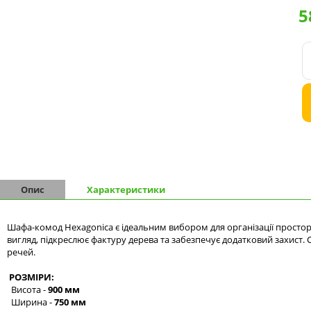
5
Комоди на 9 шухляд
Комоди на 10 шухляд
Опис
Характеристики
Шафа-комод Hexagonica є ідеальним вибором для організації просто
вигляд, підкреслює фактуру дерева та забезпечує додатковий захист.
речей.
РОЗМІРИ:
Висота -
900 мм
Ширина -
750 мм