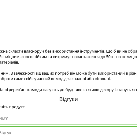
ожна скласти власноруч без використання інструментів. Що б ви не обр
ей є міцним, зносостійким та витримує навантаження до 50 кг на полиц
атеріалів.
им. В залежності від ваших потреб він може бути використаний в різн
обрати саме свій сучасний комод для спальні або вітальні.
ші дерев'яні комоди пасують до будь-якого стилю декору і стануть яск
Відгуки
ніть продукт