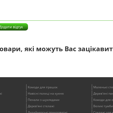
Додати відгук
овари, які можуть Вас зацікави
Комоди для іграшок
Маленькі ст
жі
Навісні полиці на кухню
Дерев'яні пан
Пенали з шухлядами
Комоди для 
Дерев'яні стелажі
Великі тумби
Дизайнерські прикроватні
Стелажі для 