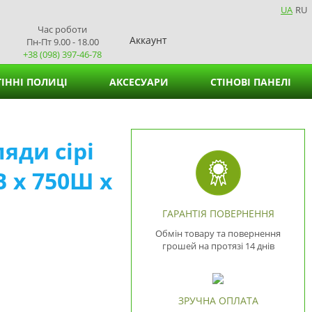
UA
RU
Час роботи
Аккаунт
Пн-Пт 9.00 - 18.00
+38 (098) 397-46-78
ІННІ ПОЛИЦІ
АКСЕСУАРИ
СТІНОВІ ПАНЕЛІ
Кошики для зберігання
яди сірі
Підставки для вазонів
 х 750Ш х
Підставки для серветок
ГАРАНТІЯ ПОВЕРНЕННЯ
Обмін товару та повернення
грошей на протязі 14 днів
ЗРУЧНА ОПЛАТА