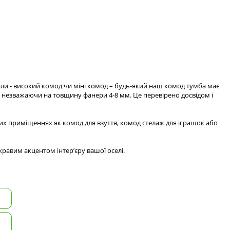
али - високий комод чи міні комод – будь-який наш комод тумба має
ю незважаючи на товщину фанери 4-8 мм. Це перевірено досвідом і
их приміщеннях як комод для взуття, комод стелаж для іграшок або
равим акцентом інтер’єру вашої оселі.