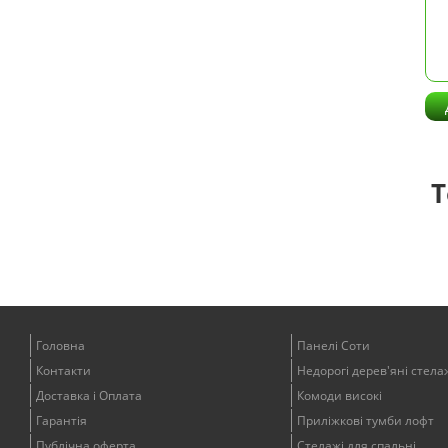
Т
Головна
Панелі Соти
Контакти
Недорогі дерев'яні стела
Доставка і Оплата
Комоди високі
Гарантія
Приліжкові тумби лофт
Публічна оферта
Стелажі для спальні