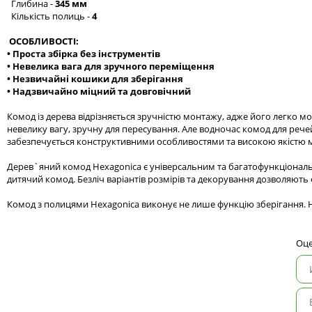
Глибина -
345 мм
Кількість полиць -
4
ОСОБЛИВОСТІ:
• Проста збірка без інструментів
• Невелика вага для зручного переміщення
• Незвичайні кошики для зберігання
• Надзвичайно міцний та довговічний
Комод із дерева відрізняється зручністю монтажу, адже його легко м
невелику вагу, зручну для пересування. Але водночас комод для реч
забезпечується конструктивними особливостями та високою якістю м
Дерев`яний комод Hexagonica є універсальним та багатофункціональн
дитячий комод. Безліч варіантів розмірів та декорування дозволяють 
Комод з полицями Hexagonica виконує не лише функцію зберігання. На
Оце