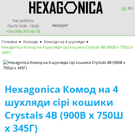
UA
RU
Час роботи
Аккаунт
Пн-Пт 9.00 - 18.00
+38 (098) 397-46-78
Головна
Комоди
Комоди на 4 шухляди
►
►
►
Hexagonica Комод на 4 шухляди сірі кошики Crystals 4В (900В х 750Ш х
345Г)
Hexagonica Комод на 4
шухляди сірі кошики
Crystals 4В (900В х 750Ш
х 345Г)