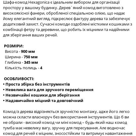
Шафа-комод Hexagonica є ідеальним вибором для організації
простору у вашому будинку. Дерев`яний комод виготовлено з
високоякісної фанери, обробленої спеціальною олією, що надає
йому елегантний вигляд, підкреслює фактуру дерева та забезпечує
додатковий захист. Сучасні комоди оздоблені місткими кошиками з
комбінації фетру та деревини, що робить їх міцними та надійними
для зберігання ваших речей.
РОЗМІРИ:
Висота -
900 мм
Ширина -
750 мм
Глибина -
345 мм
Кількість полиць -
4
ОСОБЛИВОСТІ:
• Проста збірка без інструментів
• Невелика вага для зручного переміщення
• Незвичайні кошики для зберігання
• Надзвичайно міцний та довговічний
Комод із дерева відрізняється зручністю монтажу, адже його легко
можна скласти власноруч без використання інструментів. Що б ви
не обрали - високий комод чи міні комод – будь-який наш комод
тумба має невелику вагу, зручну для пересування. Але водночас
комод для речей є міцним, зносостійким та витримує навантаження