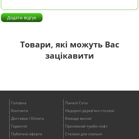
Додати відгук
Товари, які можуть Вас
зацікавити
Головна
Панелі Соти
Контакти
Недорогі дерев'яні стелажі
Доставка і Оплата
Комоди високі
Гарантія
Приліжкові тумби лофт
Публічна оферта
Стелажі для спальні