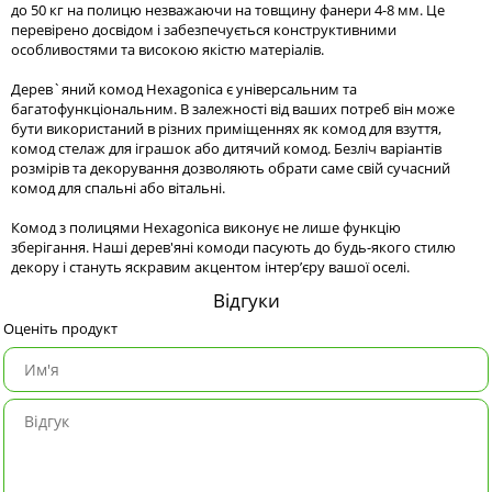
до 50 кг на полицю незважаючи на товщину фанери 4-8 мм. Це
перевірено досвідом і забезпечується конструктивними
особливостями та високою якістю матеріалів.
Дерев`яний комод Hexagonica є універсальним та
багатофункціональним. В залежності від ваших потреб він може
бути використаний в різних приміщеннях як комод для взуття,
комод стелаж для іграшок або дитячий комод. Безліч варіантів
розмірів та декорування дозволяють обрати саме свій сучасний
комод для спальні або вітальні.
Комод з полицями Hexagonica виконує не лише функцію
зберігання. Наші дерев'яні комоди пасують до будь-якого стилю
декору і стануть яскравим акцентом інтер’єру вашої оселі.
Відгуки
Оценіть продукт