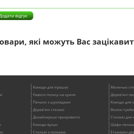
Додати відгук
овари, які можуть Вас зацікави
Комоди для іграшок
Маленькі ст
жі
Навісні полиці на кухню
Дерев'яні пан
Пенали з шухлядами
Комоди для 
Дерев'яні стелажі
Великі тумби
Дизайнерські прикроватні
Стелажі для 
к
Комоди вузькі
Шафи пенали
ні
Стелажі з полками
Етажерки дер