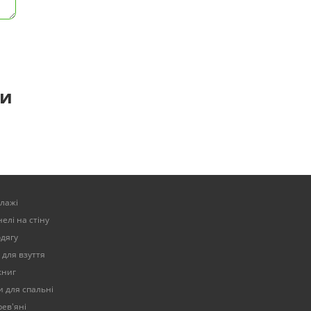
ти
елажі
елі на стіну
одягу
 для взуття
книг
 для спальні
ев'яні