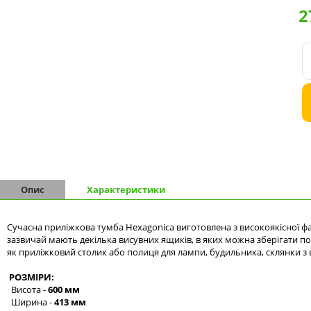
2
Комоди на 9 шухляд
Комоди на 10 шухляд
Опис
Характеристики
Сучасна приліжкова тумба Hexagonica виготовлена з високоякісної ф
зазвичай мають декілька висувних ящиків, в яких можна зберігати пов
як приліжковий столик або полиця для лампи, будильника, склянки з в
РОЗМІРИ:
Висота -
600 мм
Ширина -
413 мм