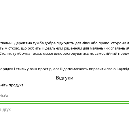
альні. Дерев’яна тумба добре підходить для лівої або правої сторони л
сить місткою, що робить її ідеальним рішенням для маленьких спалень 
Столик тумбочка також може використовуватись як самостійний предме
рядок і стиль у ваш простір, але й допомагають виразити свою індивід
Відгуки
ніть продукт