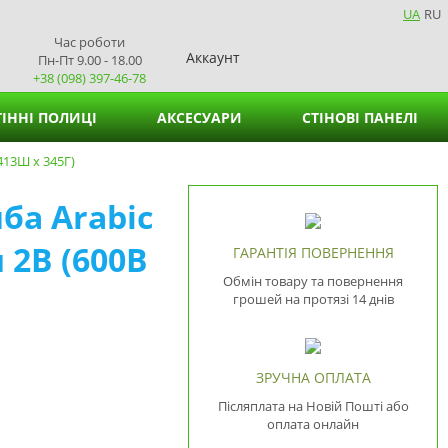
UA
RU
Час роботи
Аккаунт
Пн-Пт 9.00 - 18.00
+38 (098) 397-46-78
ІННІ ПОЛИЦІ
АКСЕСУАРИ
СТІНОВІ ПАНЕЛІ
413Ш х 345Г)
Кошики для зберігання
ба Arabic
Підставки для вазонів
 2В (600В
Підставки для серветок
ГАРАНТІЯ ПОВЕРНЕННЯ
Обмін товару та повернення
грошей на протязі 14 днів
ЗРУЧНА ОПЛАТА
Післяплата на Новій Пошті або
оплата онлайн