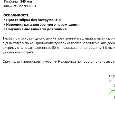
Глибина -
345 мм
Кількість полиць -
3
ОСОБЛИВОСТІ:
• Проста збірка без інструментів
• Невелика вага для зручного переміщення
• Надзвичайно міцна та довговічна
Тумба приліжкова - це стильний і практичний меблевий елемент для сп
підніматися з ліжка. Приліжкова тумбочка лофт є невеликою, але до
витримують навантаження до 50 кг, незважаючи на товщину 4-8 мм. 
унікальних потреб.
Оригінальні приліжкові тумбочки Hexagonica не просто привносять по
Оце