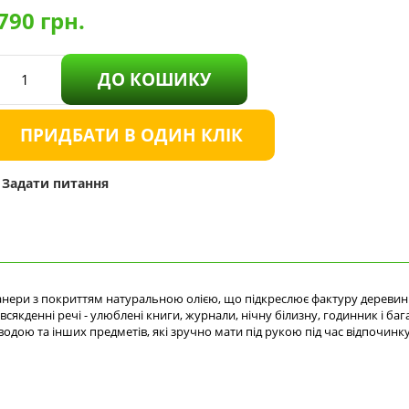
790
грн.
ДО КОШИКУ
ПРИДБАТИ В ОДИН КЛІК
Задати питання
анери з покриттям натуральною олією, що підкреслює фактуру деревини
сякденні речі - улюблені книги, журнали, нічну білизну, годинник і б
одою та інших предметів, які зручно мати під рукою під час відпочинку