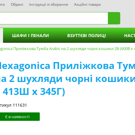
рта
Обрані
Інструкції зі збирання
Акційні товари
ШАФИ І ПЕНАЛИ
ВЗУТТЄВІ ПОЛИЦІ
НАСТ
ві Тумби без ящиків
gonica Приліжкова Тумба Arabic на 2 шухляди чорні кошики 2В (600В х 
Пенали без шухляд
Hexagonica Приліжкова Тум
і Тумби - 1 Шухляда
Пенали - 3 шухляди
на 2 шухляди чорні кошики
ві Тумби - 2 Шухляди
Пенали - 4 шухляди
 413Ш х 345Г)
ві Тумби - 3 Шухляди
Пенали - 6 шухляд
ві Тумби - 4 Шухляди
Пенали - 8 шухляд
тикул 111631
Пенали - 9 шухляд
Є в наявності
Пенали - 12 шухляд