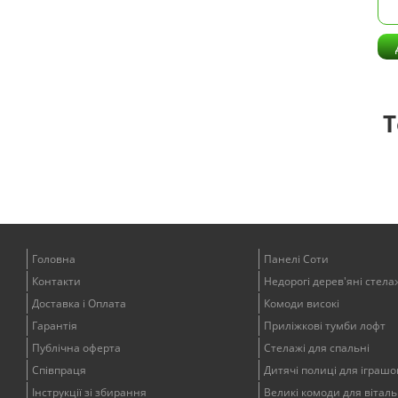
Т
Головна
Панелі Соти
Контакти
Недорогі дерев'яні стела
Доставка і Оплата
Комоди високі
Гарантія
Приліжкові тумби лофт
Публічна оферта
Стелажі для спальні
Співпраця
Дитячі полиці для іграшо
Інструкції зі збирання
Великі комоди для віталь