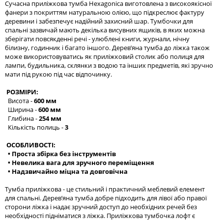
Сучасна приліжкова тумба Hexagonica виготовлена з високоякісної
фанери з покриттям натуральною олією, що підкреслює фактуру
деревини і забезпечує надійний захисний шар. Тумбочки для
спальні зазвичай мають декілька висувних ящиків, в яких можна
зберігати повсякденні речі - улюблені книги, журнали, нічну
білизну, годинник і багато іншого. Дерев’яна тумба до ліжка також
може використовуватись як приліжковий столик або полиця для
лампи, будильника, склянки з водою та інших предметів, які зручно
мати під рукою під час відпочинку.
РОЗМІРИ:
Висота -
600 мм
Ширина -
600 мм
Глибина -
254 мм
Кількість полиць -
3
ОСОБЛИВОСТІ:
• Проста збірка без інструментів
• Невелика вага для зручного переміщення
• Надзвичайно міцна та довговічна
Тумба приліжкова - це стильний і практичний меблевий елемент
для спальні. Дерев’яна тумба добре підходить для лівої або правої
сторони ліжка і надає зручний доступ до необхідних речей без
необхідності підніматися з ліжка. Приліжкова тумбочка лофт є