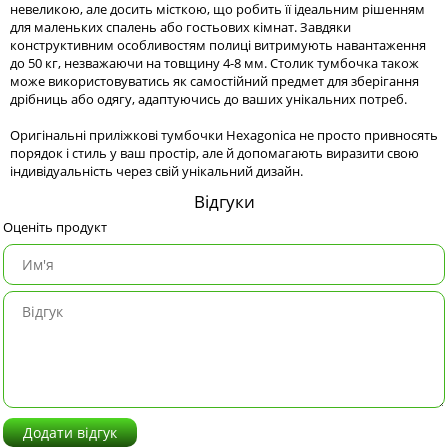
невеликою, але досить місткою, що робить її ідеальним рішенням
для маленьких спалень або гостьових кімнат. Завдяки
конструктивним особливостям полиці витримують навантаження
до 50 кг, незважаючи на товщину 4-8 мм. Столик тумбочка також
може використовуватись як самостійний предмет для зберігання
дрібниць або одягу, адаптуючись до ваших унікальних потреб.
Оригінальні приліжкові тумбочки Hexagonica не просто привносять
порядок і стиль у ваш простір, але й допомагають виразити свою
індивідуальність через свій унікальний дизайн.
Відгуки
Оценіть продукт
Додати відгук