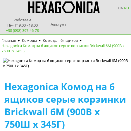
UA
RU
Работаем
Аккаунт
Пн-Пт 9.00 - 18.00
+38 (098) 397-46-78
Главная
Комоды
Комоды - 6 ящиков
►
►
►
Hexagonica Комод на 6 ящиков серые корзинки Brickwall 6М (900В х
750Ш х 345Г)
Hexagonica Комод на 6
ящиков серые корзинки
Brickwall 6М (900В х
750Ш х 345Г)