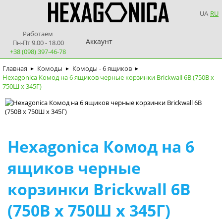
UA
RU
Работаем
Аккаунт
Пн-Пт 9.00 - 18.00
+38 (098) 397-46-78
Главная
Комоды
Комоды - 6 ящиков
►
►
►
Hexagonica Комод на 6 ящиков черные корзинки Brickwall 6В (750В х
750Ш х 345Г)
Hexagonica Комод на 6
ящиков черные
корзинки Brickwall 6В
(750В х 750Ш х 345Г)