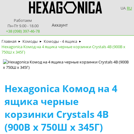
UA
RU
Работаем
Аккаунт
Пн-Пт 9.00 - 18.00
+38 (098) 397-46-78
Главная
Комоды
Комоды - 4 ящика
►
►
►
Hexagonica Комод на 4 ящика черные корзинки Crystals 4В (900В х
750Ш х 345Г)
Hexagonica Комод на 4
ящика черные
корзинки Crystals 4В
(900В х 750Ш х 345Г)