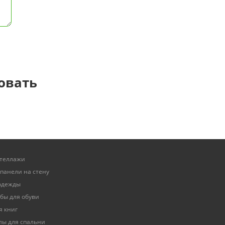
овать
стеллажи
панели на стену
одежды
бы для обуви
я книг
ы для спальни