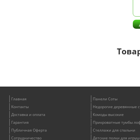
Това
Главная
Панели Соты
Контакты
Недорогие деревянные 
Доставка и оплата
Комоды высокие
Гарантия
Прикроватные тумбы ло
Публичная Оферта
Стеллажи для спальни
Сотрудничество
Детские полки для игруш