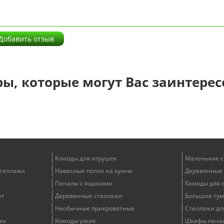
Добавить отзыв
ры, которые могут Вас заинтерес
Комоды для игрушек
Маленькие 
стеллажи
Навесные полки на кухню
Деревянные 
Пеналы с ящиками
Комоды для 
фт
Деревянные стеллажи
Большие тум
Необычные прикроватные
Стеллажи дл
ек
Комоды узкие
Шкафы пенал