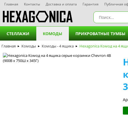
Главная
Контакты
Доставка и оплата
Гарантия
Публичная о
СТЕЛЛАЖИ
КОМОДЫ
ПРИКРОВАТНЫЕ ТУМБЫ
Главная
Комоды
Стеллажи - 3 полки
Комоды - 4 ящика
Комоды - 2 ящика
Hexagonica Комод на 4 ящи
Прикрова
►
►
►
Стеллажи - 4 полки
Комоды - 3 ящика
Прикрова
к
Стеллажи - 5 полок
Комоды - 4 ящика
Прикрова
3
Стеллажи - 6 полок
Комоды - 5 ящиков
Прикрова
Комоды - 6 ящиков
Прикрова
Ар
Комоды - 7 ящиков
Комоди на 8 шухляд