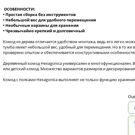
ОСОБЕННОСТИ:
• Простая сборка без инструментов
• Небольшой вес для удобного перемещения
• Необычные корзины для хранения
• Чрезвычайно крепкий и долговечный
Комод из дерева отличается удобством монтажа, ведь его легко мо
тумба имеет небольшой вес, удобный для перемещения. Но в то же в
проверено опытом и обеспечивается конструктивными особенностя
Деревянный комод Hexagonica универсален и многофункционален. В 
или детский комод. Множество вариантов размеров и декорировани
Комод с полками Hexagonica выполняет не только функцию хранени
Оце