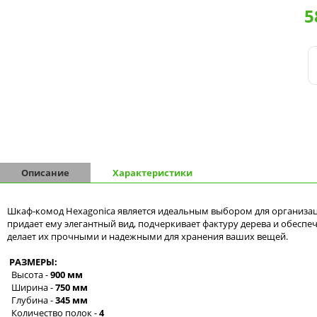
5
Комоды - 9 ящиков
Комоды - 10 ящиков
Описание
Характеристики
Шкаф-комод Hexagonica является идеальным выбором для организац
придает ему элегантный вид, подчеркивает фактуру дерева и обес
делает их прочными и надежными для хранения ваших вещей.
РАЗМЕРЫ:
Высота -
900 мм
Ширина -
750 мм
Глубина -
345 мм
Количество полок -
4