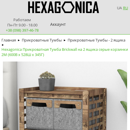
UA
RU
Работаем
Аккаунт
Пн-Пт 9.00 - 18.00
+38 (098) 397-46-78
Главная
Прикроватные Тумбы
Прикроватные Тумбы - 2 ящика
►
►
►
Hexagonica Прикроватная Тумба Brickwall на 2 ящика серые корзинки
2М (600В х 528Ш х 345Г)