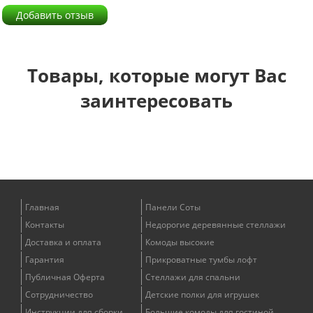
Добавить отзыв
Товары, которые могут Вас
заинтересовать
Главная
Панели Соты
Контакты
Недорогие деревянные стеллажи
Доставка и оплата
Комоды высокие
Гарантия
Прикроватные тумбы лофт
Публичная Оферта
Стеллажи для спальни
Сотрудничество
Детские полки для игрушек
Инструкции для сборки
Большие комоды для гостиной