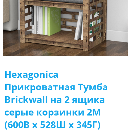
Hexagonica
Прикроватная Тумба
Brickwall на 2 ящика
серые корзинки 2М
(600В х 528Ш х 345Г)